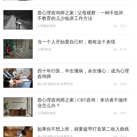
壹心理咨询师之家 | 父母观察：一种不批评、
不教育的儿少临床工作方法
心理服务精选
1515
当一个人开始爱自己时，都有这个表现
心理0时差
1479
四十年行医，半生懂病，余生懂心：成为心理
咨询师
壹心理·朝阳计划-优秀学员
1566
壹心理咨询师之家 | CBT咨询：来访者不做作
业怎么办？
心理服务精选
1497
如果你不想上班，就要趁早打造第二收入曲线
壹心理·朝阳计划-优秀学员
1514