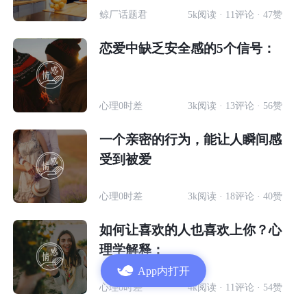
鲸厂话题君
5k阅读 · 11评论 · 47赞
恋爱中缺乏安全感的5个信号：
心理0时差
3k阅读 · 13评论 · 56赞
一个亲密的行为，能让人瞬间感
受到被爱
心理0时差
3k阅读 · 18评论 · 40赞
如何让喜欢的人也喜欢上你？心
理学解释：
App内打开
心理0时差
4k阅读 · 11评论 · 54赞