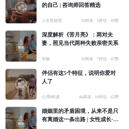
的自己 | 咨询师回答精选
人生答疑馆
3k阅读 · 5评论 · 49赞
深度解析《苦月亮》：两对夫
妻，照见当代两种失败亲密关系
宋杨
1k阅读 · 7评论 · 47赞
伴侣有这5个特征，说明你爱对
人了
心理0时差
4k阅读 · 10评论 · 42赞
婚姻里的矛盾困境，从来不是只
有离婚这一条出路 | 女性成长·咨
询师回答精选