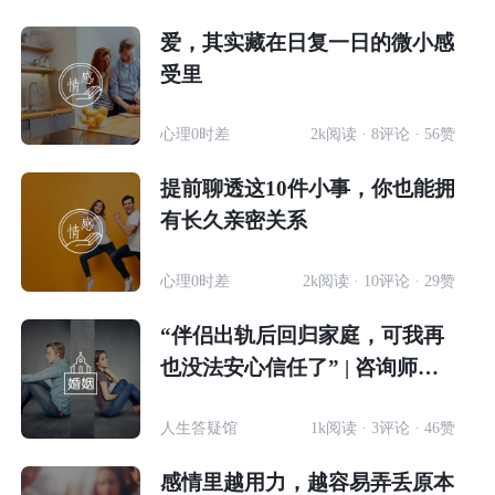
爱，其实藏在日复一日的微小感
受里
心理0时差
2k阅读 · 8评论 · 56赞
提前聊透这10件小事，你也能拥
有长久亲密关系
心理0时差
2k阅读 · 10评论 · 29赞
“伴侣出轨后回归家庭，可我再
也没法安心信任了” | 咨询师答
疑精选
人生答疑馆
1k阅读 · 3评论 · 46赞
感情里越用力，越容易弄丢原本