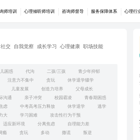
询师培训
心理倾听师培训
咨询师督导
服务保障体系
心理行
际社交
自我觉察
成长学习
心理健康
职场技能
儿困惑
代沟
二孩/三孩
青少年抑郁
注意力不集中
贪玩
休学退学辍学
儿童发展
创造力培养
父母成长
际沟通
亲子冲突
校园霸凌
青春期困惑
焦虑
中考高考压力释放
休学退学
逃学
力大
学习困难
攻击性行为干预
适应新环境
分离焦虑
自理能力差
网瘾
贪玩
多动
撒谎
叛逆