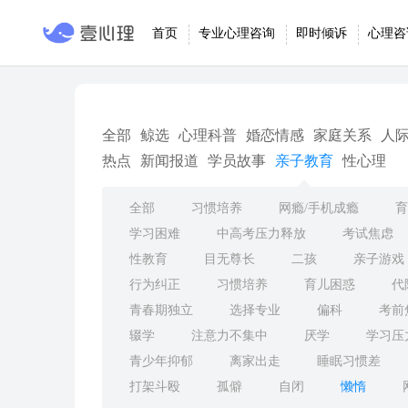
首页
专业心理咨询
即时倾诉
心理咨
全部
鲸选
心理科普
婚恋情感
家庭关系
人
热点
新闻报道
学员故事
亲子教育
性心理
全部
习惯培养
网瘾/手机成瘾
育
学习困难
中高考压力释放
考试焦虑
性教育
目无尊长
二孩
亲子游戏
行为纠正
习惯培养
育儿困惑
代
青春期独立
选择专业
偏科
考前
辍学
注意力不集中
厌学
学习压
青少年抑郁
离家出走
睡眠习惯差
打架斗殴
孤僻
自闭
懒惰