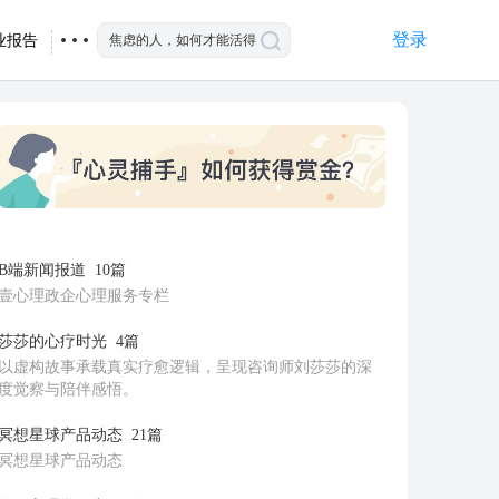
登录
业报告
B端新闻报道
10篇
壹心理政企心理服务专栏
莎莎的心疗时光
4篇
以虚构故事承载真实疗愈逻辑，呈现咨询师刘莎莎的深
度觉察与陪伴感悟。
冥想星球产品动态
21篇
冥想星球产品动态