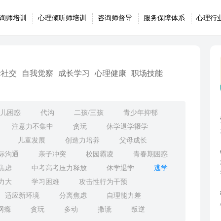
询师培训
心理倾听师培训
咨询师督导
服务保障体系
心理行
际社交
自我觉察
成长学习
心理健康
职场技能
儿困惑
代沟
二孩/三孩
青少年抑郁
注意力不集中
贪玩
休学退学辍学
儿童发展
创造力培养
父母成长
际沟通
亲子冲突
校园霸凌
青春期困惑
焦虑
中考高考压力释放
休学退学
逃学
力大
学习困难
攻击性行为干预
适应新环境
分离焦虑
自理能力差
网瘾
贪玩
多动
撒谎
叛逆