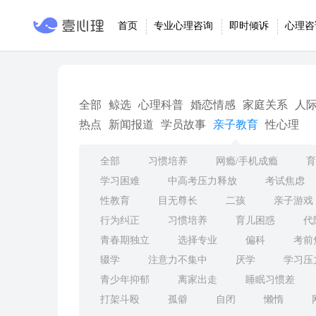
首页
专业心理咨询
即时倾诉
心理咨
全部
鲸选
心理科普
婚恋情感
家庭关系
人
热点
新闻报道
学员故事
亲子教育
性心理
全部
习惯培养
网瘾/手机成瘾
育
学习困难
中高考压力释放
考试焦虑
性教育
目无尊长
二孩
亲子游戏
行为纠正
习惯培养
育儿困惑
代
青春期独立
选择专业
偏科
考前
辍学
注意力不集中
厌学
学习压
青少年抑郁
离家出走
睡眠习惯差
打架斗殴
孤僻
自闭
懒惰