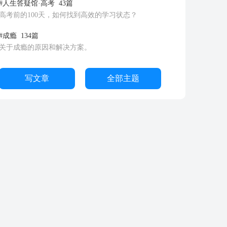
#人生答疑馆·高考
43篇
高考前的100天，如何找到高效的学习状态？
#成瘾
134篇
关于成瘾的原因和解决方案。
写文章
全部主题