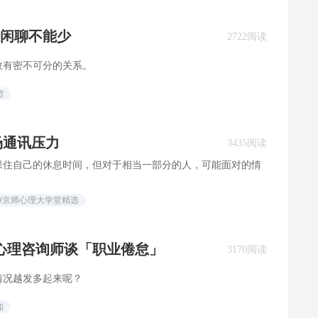
闲聊不能少
2722阅读
效有密不可分的关系。
虑
职场通讯压力
3435阅读
保住自己的休息时间，但对于相当一部分的人，可能面对的情
#京师心理大学堂精选
 心理咨询师谈「职业倦怠」
3170阅读
情况越发多起来呢？
知