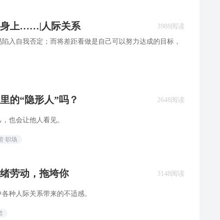
身上……|人际关系
3988阅读
易陷入自我否定；而将差距看做是自己可以努力达成的目标，
里的“隐形人”吗？
2648阅读
己，也会让他人看见。
馆·职场
绪劳动，拖垮你
3148阅读
中各种人际关系带来的不适感。
虑