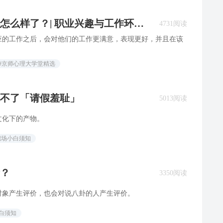
怎么样了？| 职业兴趣与工作环境
4731阅读
应的工作之后，会对他们的工作更满意，表现更好，并且在该
#京师心理大学堂精选
不了「请假羞耻」
5013阅读
文化下的产物。
职场小白须知
？
3350阅读
对象产生评价，也会对说八卦的人产生评价。
白须知