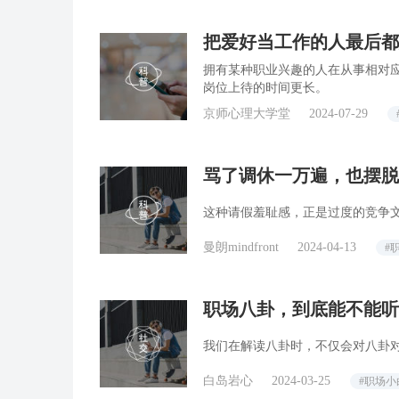
把爱好当工作的人最后都
的相互作用
拥有某种职业兴趣的人在从事相对
岗位上待的时间更长。
京师心理大学堂
2024-07-29
骂了调休一万遍，也摆脱
这种请假羞耻感，正是过度的竞争
曼朗mindfront
2024-04-13
#
职场八卦，到底能不能听
我们在解读八卦时，不仅会对八卦
白岛岩心
2024-03-25
#职场小