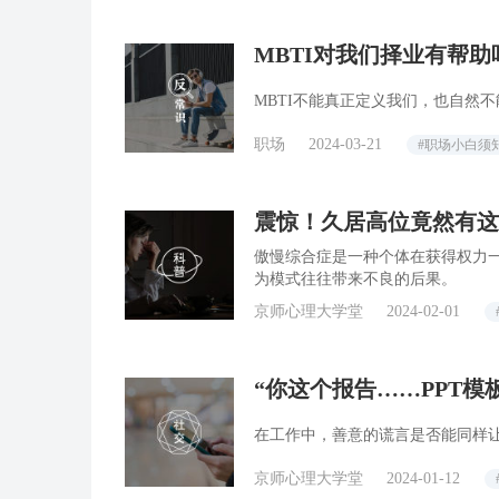
MBTI对我们择业有帮助
MBTI不能真正定义我们，也自然
职场
2024-03-21
#职场小白须
震惊！久居高位竟然有这些坏
傲慢综合症是一种个体在获得权力
为模式往往带来不良的后果。
京师心理大学堂
2024-02-01
“你这个报告……PPT模
在工作中，善意的谎言是否能同样
京师心理大学堂
2024-01-12