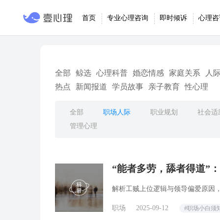
首页
专业心理咨询
即时倾诉
心理咨
全部
鲸选
心理科普
婚恋情感
家庭关系
人
热点
新闻报道
学员故事
亲子教育
性心理
全部
职场人际
职业规划
社会适
管理心理
“能者多劳，舔者得道”：
妥协不内耗？
解析工贼上位逻辑与领导偏爱原因，
职场
2025-09-12
#职场小白须