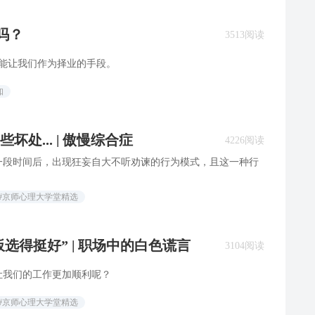
吗？
3513阅读
不能让我们作为择业的手段。
知
处... | 傲慢综合症
4226阅读
一段时间后，出现狂妄自大不听劝谏的行为模式，且这一种行
#京师心理大学堂精选
板选得挺好” | 职场中的白色谎言
3104阅读
让我们的工作更加顺利呢？
#京师心理大学堂精选