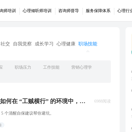
询师培训
心理倾听师培训
咨询师督导
服务保障体系
心理行
际社交
自我觉察
成长学习
心理健康
职场技能
应
职场压力
工作技能
营销心理学
如何在 “工贼横行” 的环境中，不
6988阅读
5 个清醒自保建议帮你避坑。
知