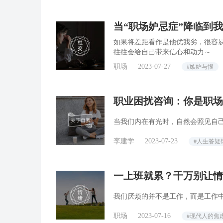
当“职场妒忌症”降临到我
如果将差距看作是他优我劣，很容
往往会给自己带来信心和动力～
职场
2023-07-27
#嫉妒与恨
职业困扰咨询：你是职场
当我们内在有光时，自然会照见自
李建学
2023-07-23
#人生答疑
一上班就累？千万别让情
我们厌烦的并不是工作，而是工作
职场
2023-07-16
#现代人的焦