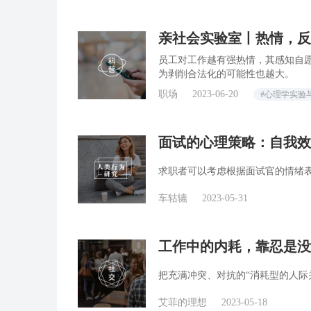
亲社会实验室丨热情，反
员工对工作越有强热情，其感知自
为剥削合法化的可能性也越大。
职场
2023-06-20
#心理学实验
面试的心理策略：自我效
求职者可以考虑根据面试官的情绪
车轱辘
2023-05-31
工作中的内耗，靠忍是没
把充满冲突、对抗的“消耗型的人际
艾菲的理想
2023-05-18