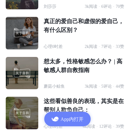
刘莎莎
3k阅读 · 6评论 · 70赞
真正的爱自己和虚假的爱自己，
有什么区别？
心理0时差
2k阅读 · 7评论 · 33赞
想太多，性格敏感怎么办？ | 高
敏感人群自救指南
蘑菇小鲸鱼
3k阅读 · 5评论 · 44赞
这些看似善良的表现，其实是在
帮别人欺负自己：
App内打开
心理0时差
4k阅读 · 12评论 · 39赞