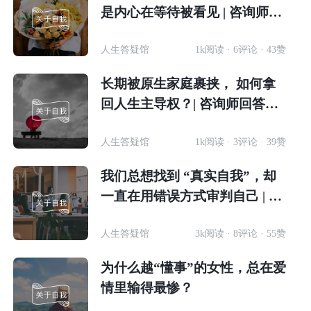
是内心在等待被看见 | 咨询师回
答精选
人生答疑馆
1k阅读 · 6评论 · 43赞
长期被原生家庭裹挟， 如何拿
回人生主导权？| 咨询师回答精
选
人生答疑馆
1k阅读 · 3评论 · 39赞
我们总想找到 “真实自我”，却
一直在用错误方式审判自己 | 咨
询师回答精选
人生答疑馆
3k阅读 · 8评论 · 55赞
为什么越“懂事”的女性，总在爱
情里输得最惨？