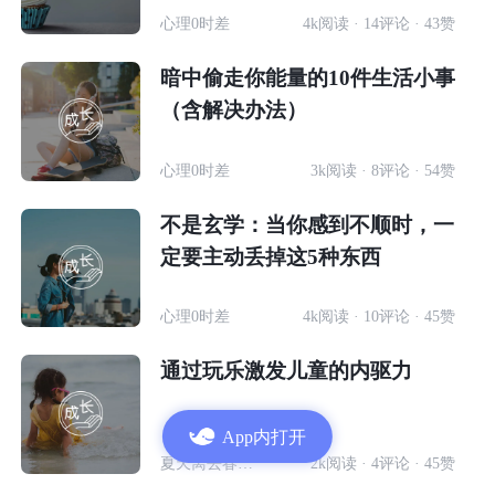
心理0时差
4k阅读 · 14评论 · 43赞
暗中偷走你能量的10件生活小事
（含解决办法）
心理0时差
3k阅读 · 8评论 · 54赞
不是玄学：当你感到不顺时，一
定要主动丢掉这5种东西
心理0时差
4k阅读 · 10评论 · 45赞
通过玩乐激发儿童的内驱力
App内打开
夏天离去春天归来
2k阅读 · 4评论 · 45赞