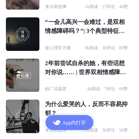
来访者故事
2k阅读 · 17评论 · 44赞
“一会儿高兴一会难过，是双相
情感障碍吗？”| 3个典型特征帮
你判断
壹心理官方酱
8k阅读 · 38评论 · 80赞
2年前尝试自杀的她，有些话想
对你说…… | 世界双相情感障碍
日
鲸厂话题君
4k阅读 · 7评论 · 69赞
为什么爱哭的人，反而不容易抑
郁？
App内打开
来访者故事
2k阅读 · 36评论 · 56赞