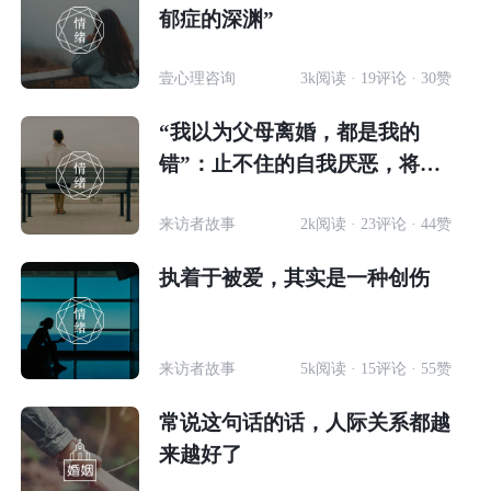
郁症的深渊”
壹心理咨询
3k阅读 · 19评论 · 30赞
“我以为父母离婚，都是我的
错”：止不住的自我厌恶，将我
拖入双相障碍的沼泽
来访者故事
2k阅读 · 23评论 · 44赞
执着于被爱，其实是一种创伤
来访者故事
5k阅读 · 15评论 · 55赞
常说这句话的话，人际关系都越
来越好了