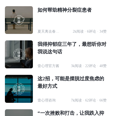
如何帮助精神分裂症患者
夏天离去春天归来
2k阅读 · 6评论 · 34赞
我得抑郁症三年了，最想听你对
我说这句话
壹心理官方酱
3k阅读 · 22评论 · 48赞
这2招，可能是摆脱过度焦虑的
最好方式
壹心理咨询
7k阅读 · 62评论 · 66赞
“一次挫败和打击，让我跌入抑