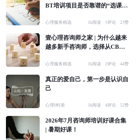
BT培训项目是否靠谱的“选课体
检清单”
心理服务精选
1k阅读 · 1评论 · 23赞
壹心理咨询师之家 | 为什么越来
越多新手咨询师，选择从CBT
开始自己的执业之路？
心理服务精选
1k阅读 · 2评论 · 44赞
真正的爱自己，第一步是认识自
己
心理0时差
1k阅读 · 4评论 · 52赞
2026年7月咨询师培训好课合集
| 暑期好课！