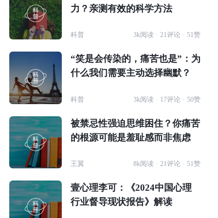
力？亲测有效的科学方法
科普
3k阅读 · 21评论 · 51赞
“笑是会传染的，痛苦也是”：为
什么我们需要主动选择幽默？
科普
3k阅读 · 17评论 · 50赞
被禁忌性强迫思维困住？你痛苦
的根源可能是羞耻感而非焦虑
王翼
8k阅读 · 21评论 · 51赞
壹心理李可：《2024中国心理
行业督导现状报告》解读