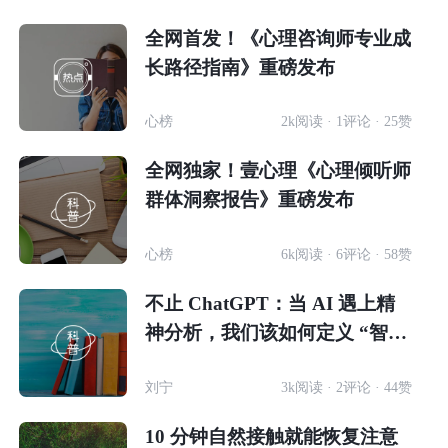
全网首发！《心理咨询师专业成
长路径指南》重磅发布
心榜
2k阅读 · 1评论 · 25赞
全网独家！壹心理《心理倾听师
群体洞察报告》重磅发布
心榜
6k阅读 · 6评论 · 58赞
不止 ChatGPT：当 AI 遇上精
神分析，我们该如何定义 “智
能” 与 “生命”
刘宁
3k阅读 · 2评论 · 44赞
10 分钟自然接触就能恢复注意