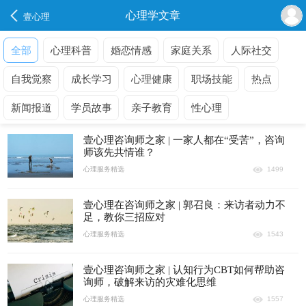
心理学文章
壹心理
全部
心理科普
婚恋情感
家庭关系
人际社交
自我觉察
成长学习
心理健康
职场技能
热点
新闻报道
学员故事
亲子教育
性心理
壹心理咨询师之家 | 一家人都在“受苦”，咨询
师该先共情谁？
心理服务精选
1499
壹心理在咨询师之家 | 郭召良：来访者动力不
足，教你三招应对
心理服务精选
1543
壹心理咨询师之家 | 认知行为CBT如何帮助咨
询师，破解来访的灾难化思维
心理服务精选
1557