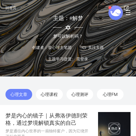
回首页
主题：#解梦
梦可以解析吗？
创建者：壹心理主笔团
主题学习进度:
心理文章
心理课程
心理测评
心理FM
梦是内心的镜子｜从弗洛伊德到荣
格，通过梦境解锁真实的自己
梦是通往内心世界的一扇独特窗户，因为它绕开