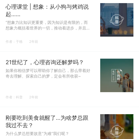
心理课堂 | 想象：从小狗与烤鸡说
起……
“想象力比知识更重要，因为知识是有限的，而
想象力概括着世界的一切，推动着进步，并且是
知识进化的源泉。”
作者：于格
2年前
21世纪了，心理咨询还解梦吗？
如果你相信梦可以帮助你了解自己，那么带着好
奇去理解、探索自己的梦，定会有所收获~
作者：科普
2年前
刚要吃到美食就醒了…为啥梦总跟
我过不去？
为什么梦总想要故意“为难”我们呢？