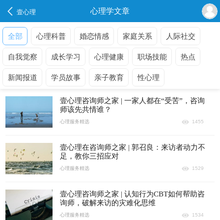
心理学文章
壹心理
全部
心理科普
婚恋情感
家庭关系
人际社交
自我觉察
成长学习
心理健康
职场技能
热点
新闻报道
学员故事
亲子教育
性心理
壹心理咨询师之家 | 一家人都在“受苦”，咨询
师该先共情谁？
心理服务精选
1455
壹心理在咨询师之家 | 郭召良：来访者动力不
足，教你三招应对
心理服务精选
1529
壹心理咨询师之家 | 认知行为CBT如何帮助咨
询师，破解来访的灾难化思维
心理服务精选
1534