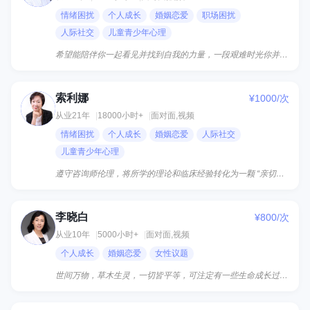
情绪困扰
个人成长
婚姻恋爱
职场困扰
人际社交
儿童青少年心理
希望能陪伴你一起看见并找到自我的力量，一段艰难时光你并不孤单。
索利娜
¥1000/次
索
从业21年
18000小时+
面对面,视频
情绪困扰
个人成长
婚姻恋爱
人际社交
儿童青少年心理
遵守咨询师伦理，将所学的理论和临床经验转化为一颗 “亲切心”，帮助来访者成为他本来应该能够成为的自己...
李晓白
¥800/次
李
从业10年
5000小时+
面对面,视频
个人成长
婚姻恋爱
女性议题
世间万物，草木生灵，一切皆平等，可注定有一些生命成长过程中会遇到无法意料的困难和阻碍。无论孩子还是成...