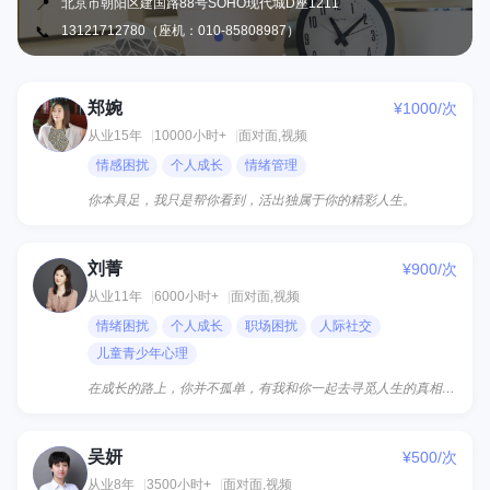
📍
北京市朝阳区建国路88号SOHO现代城D座1211
📞
13121712780（座机：010-85808987）
郑婉
¥1000/次
郑
从业15年
10000小时+
面对面,视频
情感困扰
个人成长
情绪管理
你本具足，我只是帮你看到，活出独属于你的精彩人生。
刘菁
¥900/次
刘
从业11年
6000小时+
面对面,视频
情绪困扰
个人成长
职场困扰
人际社交
儿童青少年心理
在成长的路上，你并不孤单，有我和你一起去寻觅人生的真相;让我们播下爱心的种子，用热心去灌溉，用一颗温...
吴妍
¥500/次
吴
从业8年
3500小时+
面对面,视频