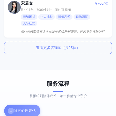
宋若文
¥700/次
宋
从业11年
7000小时+
面对面,视频
情绪困扰
个人成长
婚姻恋爱
职场困扰
人际社交
用心去倾听你在人生旅途中的快乐和痛苦。咨询不是方法的指导，用陪伴和抱持共同探索内在资源，整合心灵，接...
查看更多咨询师（共25位）
服务流程
从预约到陪伴成长，每一步都专业守护
预约心理评估
1