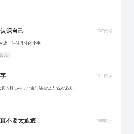
认识自己
1767阅读
 变成一件件具体的小事
与识别
字
1611阅读
反复内耗心神，严重时还会让人陷入偏执。
直不要太通透！
1609阅读