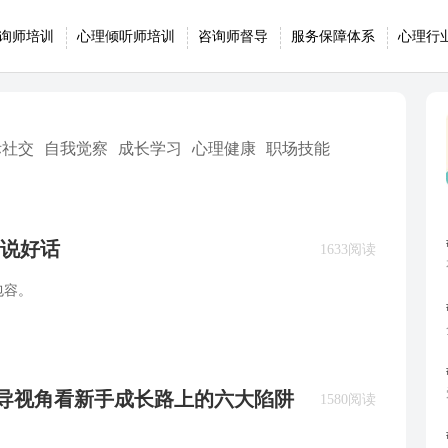
询师培训
心理倾听师培训
咨询师督导
服务保障体系
心理行
际社交
自我觉察
成长学习
心理健康
职场技能
说好话
1633阅读
包容。
从督导视角看新手成长路上的六大陷阱
1580阅读