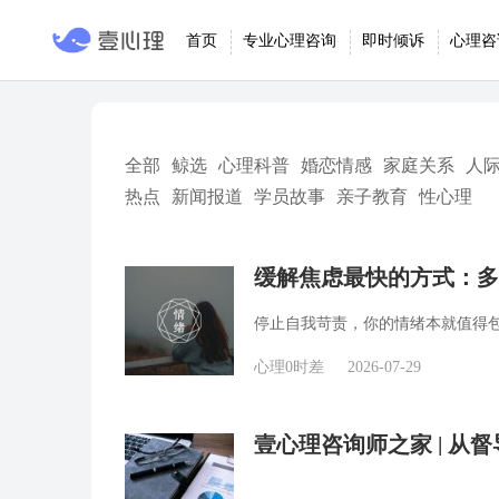
首页
专业心理咨询
即时倾诉
心理咨
全部
鲸选
心理科普
婚恋情感
家庭关系
人
热点
新闻报道
学员故事
亲子教育
性心理
缓解焦虑最快的方式：多
停止自我苛责，你的情绪本就值得
心理0时差
2026-07-29
壹心理咨询师之家 | 