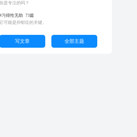
你是专注的吗？
#习得性无助
73篇
它可能是抑郁症的关键。
写文章
全部主题