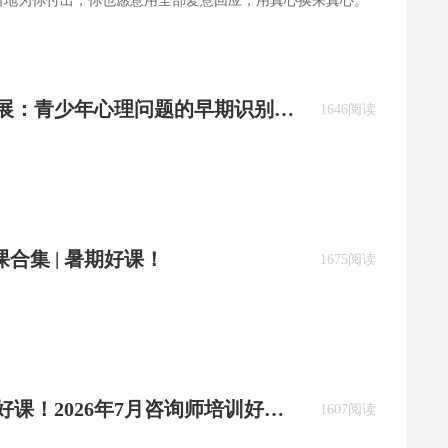
留地为你付出，你也愿意用全部爱意回应，用真心换来真心。
陈发展：青少年心理问题的早期识别与
1646阅读
课合集 | 暑期好课！
1675阅读
好课！2026年7月咨询师培训好课
1607阅读