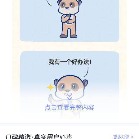
点击查看完整内容
更多好评