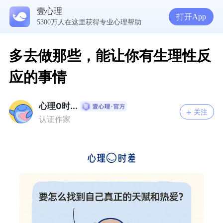
壹心理
打开App
5300万人在这里获得专业心理帮助
在爱里，我们舍不得放手的究竟是什么？ | 咨询师回答精选
经历失败反而哭不出来，我是解离了吗？
想分清客套和真心，先思考对方的身份动机
多去做那些，能让你有生理性反
应的事情
心理0时...
关注
认证作家