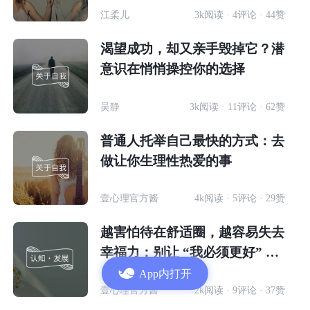
江柔儿
3k阅读 · 4评论 · 44赞
渴望成功，却又亲手毁掉它？潜
意识在悄悄操控你的选择
吴静
3k阅读 · 11评论 · 62赞
普通人托举自己最快的方式：去
做让你生理性热爱的事
壹心理官方酱
4k阅读 · 5评论 · 29赞
越害怕待在舒适圈，越容易失去
幸福力：别让 “我必须更好” 的
声音耗垮你
App内打开
壹心理官方酱
2k阅读 · 9评论 · 37赞