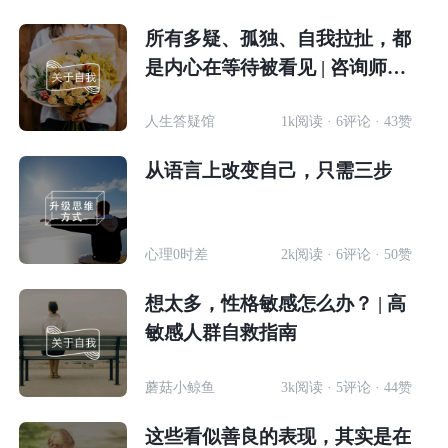
所有多疑、孤独、自我拉扯，都
是内心在等待被看见 | 咨询师回
答精选
人生答疑馆
1k阅读 · 6评论 · 43赞
从语言上改变自己，只需三步
心理0时差
2k阅读 · 6评论 · 50赞
想太多，性格敏感怎么办？ | 高
敏感人群自救指南
蘑菇小鲸鱼
3k阅读 · 5评论 · 44赞
这些看似善良的表现，其实是在