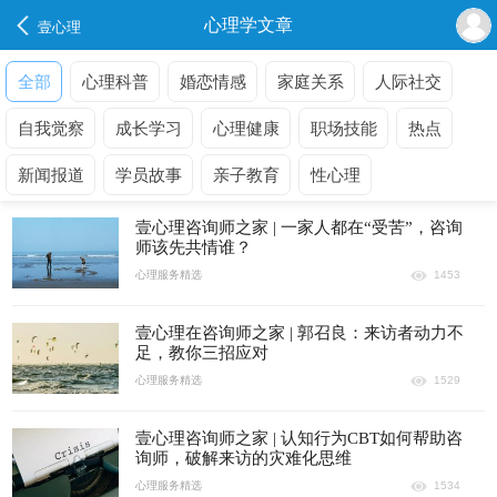
心理学文章
壹心理
全部
心理科普
婚恋情感
家庭关系
人际社交
自我觉察
成长学习
心理健康
职场技能
热点
新闻报道
学员故事
亲子教育
性心理
壹心理咨询师之家 | 一家人都在“受苦”，咨询
师该先共情谁？
心理服务精选
1453
壹心理在咨询师之家 | 郭召良：来访者动力不
足，教你三招应对
心理服务精选
1529
壹心理咨询师之家 | 认知行为CBT如何帮助咨
询师，破解来访的灾难化思维
心理服务精选
1534