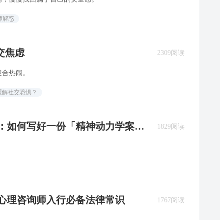
师解惑
交焦虑
2309阅读
迎合热闹。
缓解社交恐惧？
必备：如何写好一份「精神动力学案例
1829阅读
：心理咨询师入行必备法律常识
1767阅读