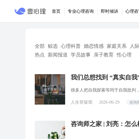
首页
专业心理咨询
即时倾诉
心理咨
全部
鲸选
心理科普
婚恋情感
家庭关系
人
热点
新闻报道
学员故事
亲子教育
性心理
我们总想找到 “真实自我
咨询师回答精选
很多人把自我探索等同于自我批判
人生答疑馆
2026-06-29
咨询
咨询师之家 | 刘亮：怎