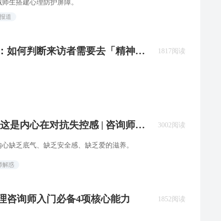
域师生搭建心理防护屏障。
闻报道
楚：如何判断来访者需要去「精神
1817阅读
这是内心在对抗失控感 | 咨询师回
3002阅读
内心缺乏底气、缺乏安全感、缺乏爱的滋养。
师解惑
心理咨询师入门必备4项核心能力
1852阅读