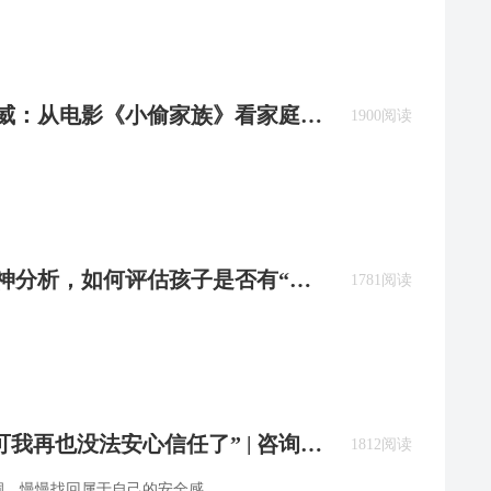
王浩威：从电影《小偷家族》看家庭系
1900阅读
精神分析，如何评估孩子是否有“厌
1781阅读
我再也没法安心信任了” | 咨询师
1812阅读
洞，慢慢找回属于自己的安全感。