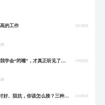
高的工作
2092阅读
-25
当我学会“闭嘴”，才真正听见了世
1898阅读
-25
到、讨好、阻抗，你该怎么接？三种流
1836阅读