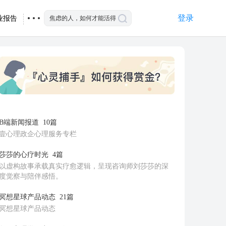
登录
业报告
B端新闻报道
10篇
壹心理政企心理服务专栏
莎莎的心疗时光
4篇
以虚构故事承载真实疗愈逻辑，呈现咨询师刘莎莎的深
度觉察与陪伴感悟。
冥想星球产品动态
21篇
冥想星球产品动态