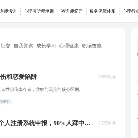
询师培训
心理倾听师培训
咨询师督导
服务保障体系
心理行
际社交
自我觉察
成长学习
心理健康
职场技能
创伤和恋爱陷阱
1665阅读
复杂性创伤幸存者，救赎与沉沦的核心区别。
心理学
26个人注册系统申报，90%人踩中的
1625阅读