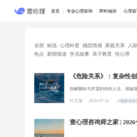
首页
专业心理咨询
即时倾诉
心理咨
全部
鲸选
心理科普
婚恋情感
家庭关系
人
热点
新闻报道
学员故事
亲子教育
性心理
​《危险关系》：复杂性
拆解颜聆与罗梁的创伤人生，揭秘
叶文瑜
2026-07-16
#电影里的
壹心理咨询师之家 | 20
3个误区