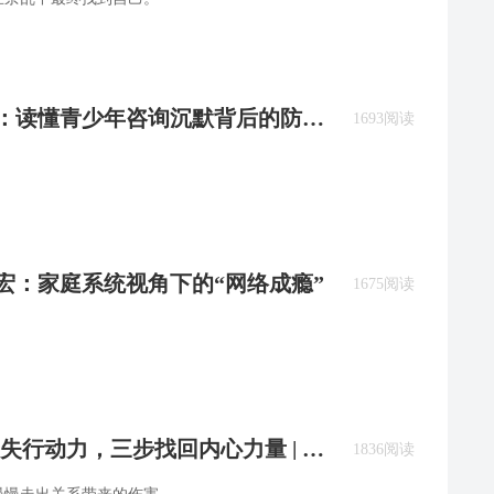
许静：读懂青少年咨询沉默背后的防御
1693阅读
家宏：家庭系统视角下的“网络成瘾”
1675阅读
失行动力，三步找回内心力量 | 咨
1836阅读