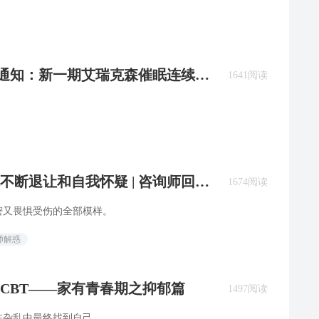
招生通知：新一期艾瑞克森催眠连续培
1641阅读
不断退让和自我怀疑 | 咨询师回答
1674阅读
密又畏惧受伤的全部模样。
师解惑
CBT——家有青春期之抑郁篇
1497阅读
在杂乱中最终找到自己。