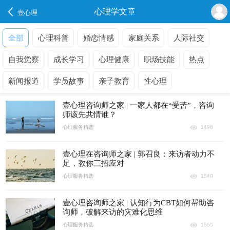
心理学文章
壹心理
全部
心理科普
婚恋情感
家庭关系
人际社交
自我觉察
成长学习
心理健康
职场技能
热点
新闻报道
学员故事
亲子教育
性心理
壹心理咨询师之家 | 一家人都在“受苦”，咨询
师该先共情谁？
心理服务精选
1496
壹心理在咨询师之家 | 郭召良：来访者动力不
足，教你三招应对
心理服务精选
1540
壹心理咨询师之家 | 认知行为CBT如何帮助咨
询师，破解来访的灾难化思维
心理服务精选
1555