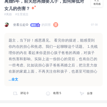
离婚5年，前夫想再婚要儿子，如何降低对
0
人
有同感
好像是怕重要的人离开，怕自己不重要等等。 这种感
女儿的伤害？
觉有些可能是因为自己内在缺少足够好的客体支撑，没
#离婚
#生育观念
有内化稳定的自我。 一部分可能和新人进来之后，给
自己带来的打击、羞耻有关。感觉别人讨厌自己，不允
坐看云起🌻
的回答
07-30
许自己表达真实的需求等等。 如果要解决这个问题，
有些可能会需要通过心理咨询，不过也有些日常生活也
题主，当下好！感恩遇见。 看完你的描述，能感受到
可以注意的： 比如留意自己是不是被早期的感觉控制
你内在的担心和焦虑。我们一起聊聊这个话题。 1.先梳
了，然后多看看别人真实的情况是怎么样的。 平时学
理你的内在 看起来你是担心孩子爸爸的再婚，对孩子
会发展自己多元化的价值感。第三个人的出现，有时也
有伤害和影响。实际上这一份担心的背后，也有自己的
能让人从不同的角度看到自己，还有别人是怎么样的。
一些考虑。比如说担心孩子爸爸再婚之后，把注意力放
只是可能在成长过程中，这种压力对你来说有点过度
在新的家庭上面，不再关注你和孩子，也甚至可能担心
了。 另外，也需要能注意自己在别人身上的需求，理
抚养费不能及时给，甚至是不给了。 “女儿10岁了，一
...全文
解并发展那些心理功能，之后人才能摆脱对别人的占有
直以来他没怎么上过心，突然听到他想要儿子，心里还
欲，本质上是“没ta我也能很好”。
是一震，”听起来他对女儿没怎么上过心，那么女儿对
评论
0
有用
5
分享
他可能没有那么强烈的感受，他有怎样的选择，是否步
入婚姻，是否还想要孩子，要儿子还是女儿，或许女儿