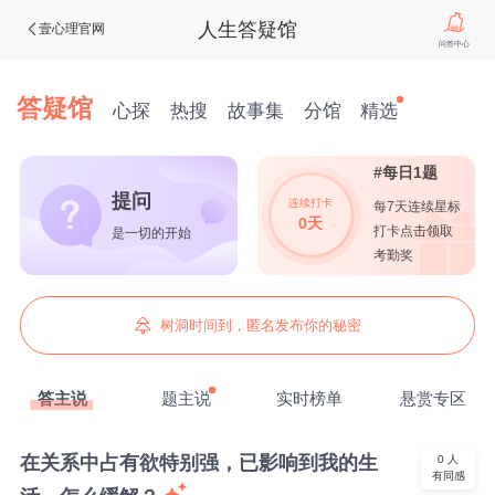
人生答疑馆
壹心理官网
问答中心
答疑馆
心探
热搜
故事集
分馆
精选
#每日1题
提问
连续打卡
每7天连续星标
0天
打卡点击领取
是一切的开始
考勤奖
树洞时间到，匿名发布你的秘密
答主说
题主说
实时榜单
悬赏专区
在关系中占有欲特别强，已影响到我的生
0
人
有同感