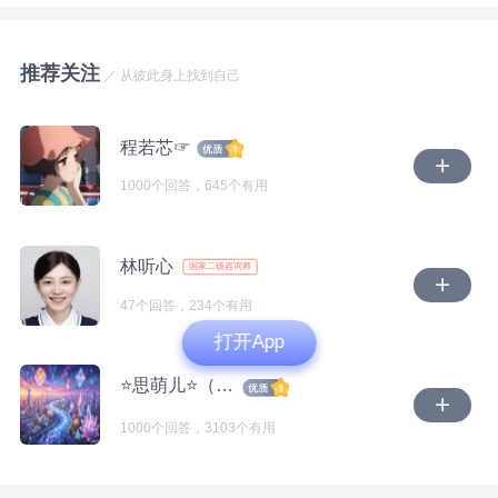
对孩子爸爸的不相信和怀疑。甚至担心他做不到，担心
觉不那么失控。 这部分需要能中断和他的联系，重建
他的做不到，给你和孩子的生活造成了影响。 经过这
自身理解和体验自身情感的空间，并逐渐重建自己的价
样的梳理，不知道你能否看到你这一个问题，以及情绪
推荐关注
值感。 第二个层面是平时的压抑和委屈。 人如果要正
／ 从彼此身上找到自己
背后，已经觉察到和没有觉察到的念头和情绪。 2.关于
常表达自己的想法，首先需要内在能让自己感到安全，
孩子爸爸的言行 看起来你已经放下了前面这一段婚
人才能有空间去想自己在想什么。 也需要能感觉自己
姻，所以当孩子爸爸跟你提到说会再婚，会再要个孩
程若芯☞
内心的想法能和现实中一些事情对应上，人才会知道怎
子，你会想着祝福他。当然，孩子爸爸再婚也好，要
1000个回答，645个有用
么表达和理解自己的想法。 还需要能在现实中，感觉
紧，是否要孩子，要几个孩子，是否一定确定要生儿
自己能用真实情感被回应和接纳的体验。 你的情况可
子，这些就是他个人的议题和计划，也是他的事。 “女
能是平时经常感觉不安，并且靠压抑和退让暂时妥协。
儿10岁了，一直以来他没怎么上过心，”一直以来他没
林听心
国家二级咨询师
结果可能会使人一边长期处于压抑之中，感觉无力，一
怎么上过心，这是你认为的，还是孩子自己的真实感受
边对一些压力特别敏感。 这是“边缘系统”的应激模式管
47个回答，234个有用
和表达。如果他真的对孩子一点心都没上过的话，那么
理压力的结果。 这部分需要人能想办法找到适合自己
打开App
他无论是怎样的一个状态，有怎样的选择和计划，孩子
的安全的空间，尤其是心理层面的，然后逐渐通过和人
都不会在意。甚至可能会觉得他就是一个陌生人，没什
⭐️思萌儿⭐（了然）
建立一些深度的关系，积累一些正向的经验，才能逐渐
么感情，不管他做什么事都无所谓。 而你提到孩子本
找到适合自己的办法。 第三个层面是“愧疚感”的问题：
1000个回答，3103个有用
身敏感，内心细腻，孩子爸爸选择再婚，甚至想再要一
愧疚的感觉是在人觉得伤害了自己重要的人时，才会出
个儿子，你会担心孩子会在意，甚至担心影响到孩子的
现的。这种感觉既会让人学着对关系，对自己负责，也
学习，会对孩子有伤害。或许你提到的孩子爸爸对孩子