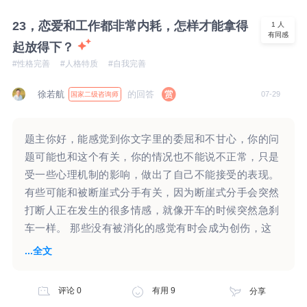
对他的这一些计划没有太多的感觉？而你心里边还是一
震，这种感觉是很真实的。这样的一震，背后似乎有一
23，恋爱和工作都非常内耗，怎样才能拿得
1
人
有同感
些惊讶，这个惊讶的背后，似乎在认为孩子爸爸不喜欢
起放得下？
女儿，甚至可能认为孩子爸爸有重男轻女思想。也可能
#性格完善
#人格特质
#自我完善
怀疑他对你，以及对孩子曾经的那一些点滴。或许你还
会想到，是否因为他不满意孩子是女儿，所以导致了你
徐若航
的回答
07-29
国家二级咨询师
们婚姻的破裂。或许你会怀疑他对女儿的爱是否是假装
的？ 以上这些仅仅是一些猜想，究竟你心头一震，这
题主你好，能感觉到你文字里的委屈和不甘心，你的问
一个情绪感受的背后有哪些念头和想法，需要你自己去
题可能也和这个有关，你的情况也不能说不正常，只是
感受和觉察。因为这对你来说，看起来也是比较强烈的
受一些心理机制的影响，做出了自己不能接受的表现。
一种情绪感受。 另外看起来你对女儿非常的保护，也
有些可能和被断崖式分手有关，因为断崖式分手会突然
对孩子非常的重视。孩子对于你们婚姻的离异，看起来
打断人正在发生的很多情感，就像开车的时候突然急刹
也有些在乎，外在表现上或许有些敏感。至于孩子爸爸
车一样。 那些没有被消化的感觉有时会成为创伤，这
的再婚，是否对孩子学习有影响，是否对孩子有伤害，
时候人还会像以前一样，本能地向之前重要的人寻求庇
...全文
这一个不完全一定存在。或许这一个在意，只是你的一
护和认可。 因为心里感觉事情不算结束，自己无法主
种感受，并不完全是孩子会存在的一种表现。 对于孩
动“关闭”这件事，所以需要别人提供一个真正的“结
子的抚养费用问题，你的那一个反问句，反映了你内在
评论
0
有用
9
分享
束”，由此产生的一些自责也是，通过攻击自己，来感