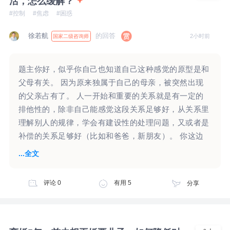
活，怎么缓解？
#控制
#焦虑
#困惑
徐若航
的回答
2小时前
国家二级咨询师
题主你好，似乎你自己也知道自己这种感觉的原型是和
父母有关。 因为原来独属于自己的母亲，被突然出现
的父亲占有了。 人一开始和重要的关系就是有一定的
排他性的，除非自己能感觉这段关系足够好，从关系里
理解别人的规律，学会有建设性的处理问题，又或者是
补偿的关系足够好（比如和爸爸，新朋友）。 你这边
也不知道问题有多严重，但这三方面好像都是反着来
...全文
的。 以前精神分析讲的“俄狄浦斯情结”，说的大概也是
这一系列复杂问题。 因为我们重要的人不是单纯属于
评论
0
有用
5
分享
我们，如何面对这里的问题，并和别人建立稳定的关
系，发展出稳定的自我，是我们每个人都需要面对的问
题。 通常真正足够好的关系不是一直没有问题，而是
需要让人逐渐发展出面对问题的能力。 你这边的问题