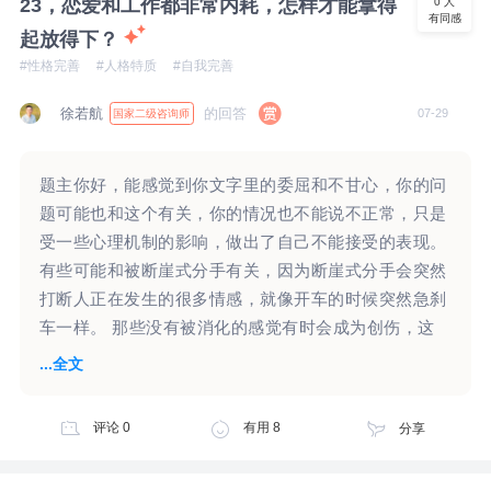
23，恋爱和工作都非常内耗，怎样才能拿得
0
人
有同感
些惊讶，这个惊讶的背后，似乎在认为孩子爸爸不喜欢
起放得下？
女儿，甚至可能认为孩子爸爸有重男轻女思想。也可能
#性格完善
#人格特质
#自我完善
怀疑他对你，以及对孩子曾经的那一些点滴。或许你还
会想到，是否因为他不满意孩子是女儿，所以导致了你
徐若航
的回答
07-29
国家二级咨询师
们婚姻的破裂。或许你会怀疑他对女儿的爱是否是假装
的？ 以上这些仅仅是一些猜想，究竟你心头一震，这
题主你好，能感觉到你文字里的委屈和不甘心，你的问
一个情绪感受的背后有哪些念头和想法，需要你自己去
题可能也和这个有关，你的情况也不能说不正常，只是
感受和觉察。因为这对你来说，看起来也是比较强烈的
受一些心理机制的影响，做出了自己不能接受的表现。
一种情绪感受。 另外看起来你对女儿非常的保护，也
有些可能和被断崖式分手有关，因为断崖式分手会突然
对孩子非常的重视。孩子对于你们婚姻的离异，看起来
打断人正在发生的很多情感，就像开车的时候突然急刹
也有些在乎，外在表现上或许有些敏感。至于孩子爸爸
车一样。 那些没有被消化的感觉有时会成为创伤，这
的再婚，是否对孩子学习有影响，是否对孩子有伤害，
时候人还会像以前一样，本能地向之前重要的人寻求庇
...全文
这一个不完全一定存在。或许这一个在意，只是你的一
护和认可。 因为心里感觉事情不算结束，自己无法主
种感受，并不完全是孩子会存在的一种表现。 对于孩
动“关闭”这件事，所以需要别人提供一个真正的“结
子的抚养费用问题，你的那一个反问句，反映了你内在
评论
0
有用
8
分享
束”，由此产生的一些自责也是，通过攻击自己，来感
对孩子爸爸的不相信和怀疑。甚至担心他做不到，担心
觉不那么失控。 这部分需要能中断和他的联系，重建
他的做不到，给你和孩子的生活造成了影响。 经过这