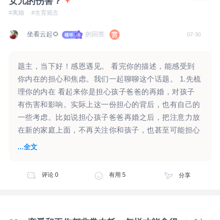
女儿的伤害？
#离婚
#生育观念
坐看云起🌻
的回答
07-30
题主，当下好！感恩遇见。 看完你的描述，能感受到
你内在的担心和焦虑。我们一起聊聊这个话题。 1.先梳
理你的内在 看起来你是担心孩子爸爸的再婚，对孩子
有伤害和影响。实际上这一份担心的背后，也有自己的
一些考虑。比如说担心孩子爸爸再婚之后，把注意力放
在新的家庭上面，不再关注你和孩子，也甚至可能担心
抚养费不能及时给，甚至是不给了。 “女儿10岁了，一
...全文
直以来他没怎么上过心，突然听到他想要儿子，心里还
是一震，”听起来他对女儿没怎么上过心，那么女儿对
评论
0
有用
5
分享
他可能没有那么强烈的感受，他有怎样的选择，是否步
入婚姻，是否还想要孩子，要儿子还是女儿，或许女儿
对他的这一些计划没有太多的感觉？而你心里边还是一
震，这种感觉是很真实的。这样的一震，背后似乎有一