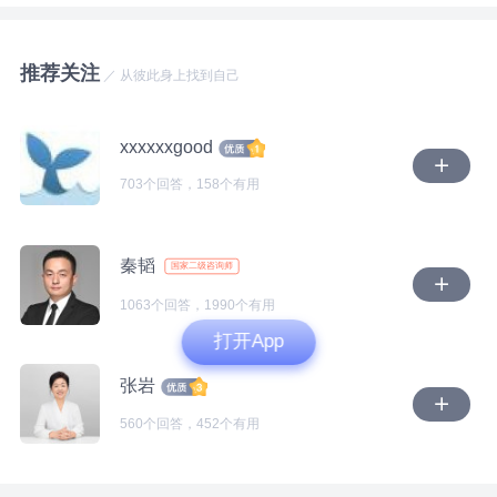
到自己哪里有问题，但愧疚的压力不会完全破坏自己和
的位置。而你提到会担心孩子在意这一点，你也需要去
定：我是怎样的人？世界是怎样的？身边人是怎样的？
外界的联系，也不会毁掉自己内在的价值感。 而愧疚
看到到底是你在意，还是真的孩子会在意。 孩子爸爸
这些答案，在我们意识不到的情况下，成为此后几十年
感发展出问题的情况是，人可能完全以外界压力为中
推荐关注
会跟你说到他准备结婚，也说不会不管孩子。从他的这
的内在导航，
／ 从彼此身上找到自己
心，不顾自己，或者只考虑自己，不考虑别人。 这部
两点上面能够看到，他还是想尊重你，即便再婚，也想
分可能也会因为失恋，或者工作或者其他人际压力，重
对你和孩子负责。否则他完全可以不用跟你说这个事，
而你被长辈反复冤枉、无人庇护的经历，很可能让你在
新需要人能面对这个问题。 大方向也是需要人能在这
xxxxxxgood
他这么说或许担心你对他的再婚会有顾虑，所以才会说
那时悄悄形成了一套“生存逻辑”（以下供题主参考，感
个过程中能用一种理解和接纳的态度面对自己的愧疚
703个回答，158个有用
不会不管孩子。当然对于他说他想要个儿子，为什么这
兴趣欢迎写下来自己的真实答案）：
感，能在问题中发现自己，并理解别人是怎么样的。
个话他会对你说，他是有这样的想法，这一个给的资料
虽然创伤总会挑人最脆弱的地方下手，但有时也是人重
有限，没办法去做更深入的分析。 3.怎么办 孩子爸爸
感受：恐惧、委屈、无助、不被信任，没有人愿意听我
新发展的机会。
秦韬
国家二级咨询师
跟你提到他准备结婚，或许你理智上认为你放下了，会
讲完真相，我长久地背负着不属于自己的过错，疲惫又
祝福他。实际上你内在还是会有一些在意，最主要的是
孤单，
1063个回答，1990个有用
在于他的再婚会不会给你跟孩子的生活造成影响。 所
打开App
以实际上对于这一点，你可以跟孩子去沟通一下，看看
想法：一旦出事，责任更容易落在我头上；想要被接
张岩
孩子有怎样的反应，孩子会说什么。你们离婚5年了，
纳，我必须懂事、主动承担，我的感受不重要，没有人
孩子10岁了，也就是说孩子在他出生到5岁这个阶段，
会主动保护我，就算我说出事实，也很少有人愿意相
560个回答，452个有用
经历了你们的矛盾冲突以及离婚。你们亲密关系的破
信，
裂，让她内在安全感不足，以及你们婚姻的离异，让她