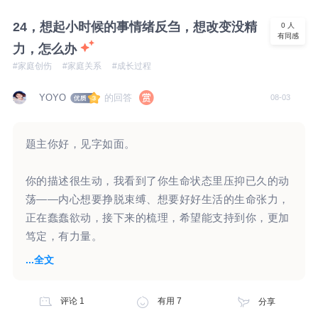
自身理解和体验自身情感的空间，并逐渐重建自己的价
样的梳理，不知道你能否看到你这一个问题，以及情绪
值感。 第二个层面是平时的压抑和委屈。 人如果要正
24，想起小时候的事情绪反刍，想改变没精
0
人
背后，已经觉察到和没有觉察到的念头和情绪。 2.关于
有同感
常表达自己的想法，首先需要内在能让自己感到安全，
力，怎么办
孩子爸爸的言行 看起来你已经放下了前面这一段婚
人才能有空间去想自己在想什么。 也需要能感觉自己
#家庭创伤
#家庭关系
#成长过程
姻，所以当孩子爸爸跟你提到说会再婚，会再要个孩
内心的想法能和现实中一些事情对应上，人才会知道怎
子，你会想着祝福他。当然，孩子爸爸再婚也好，要
么表达和理解自己的想法。 还需要能在现实中，感觉
的回答
YOYO
08-03
紧，是否要孩子，要几个孩子，是否一定确定要生儿
自己能用真实情感被回应和接纳的体验。 你的情况可
子，这些就是他个人的议题和计划，也是他的事。 “女
能是平时经常感觉不安，并且靠压抑和退让暂时妥协。
儿10岁了，一直以来他没怎么上过心，”一直以来他没
题主你好，见字如面。
结果可能会使人一边长期处于压抑之中，感觉无力，一
怎么上过心，这是你认为的，还是孩子自己的真实感受
边对一些压力特别敏感。 这是“边缘系统”的应激模式管
和表达。如果他真的对孩子一点心都没上过的话，那么
你的描述很生动，我看到了你生命状态里压抑已久的动
理压力的结果。 这部分需要人能想办法找到适合自己
他无论是怎样的一个状态，有怎样的选择和计划，孩子
荡——内心想要挣脱束缚、想要好好生活的生命张力，
的安全的空间，尤其是心理层面的，然后逐渐通过和人
都不会在意。甚至可能会觉得他就是一个陌生人，没什
正在蠢蠢欲动，接下来的梳理，希望能支持到你，更加
建立一些深度的关系，积累一些正向的经验，才能逐渐
么感情，不管他做什么事都无所谓。 而你提到孩子本
笃定，有力量。
找到适合自己的办法。 第三个层面是“愧疚感”的问题：
身敏感，内心细腻，孩子爸爸选择再婚，甚至想再要一
...全文
愧疚的感觉是在人觉得伤害了自己重要的人时，才会出
个儿子，你会担心孩子会在意，甚至担心影响到孩子的
【5-6岁的童年时期，写下了自己的人生剧本】
现的。这种感觉既会让人学着对关系，对自己负责，也
学习，会对孩子有伤害。或许你提到的孩子爸爸对孩子
可能让自己感觉自己很差劲。 理想情况是，人能意识
评论
1
有用
7
分享
不上心，只是你的认为。在孩子心里，爸爸还是有一定
童年五六岁左右，我们无时无刻都在做着一系列的决