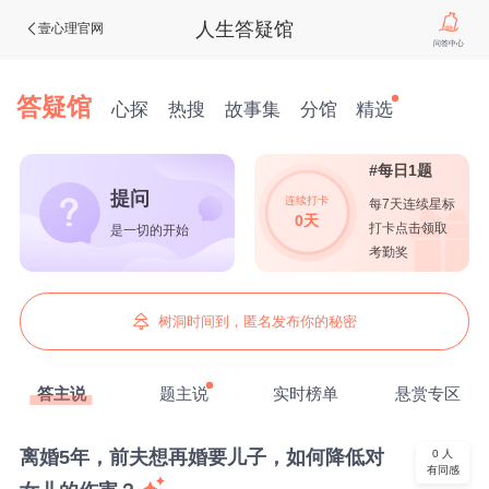
人生答疑馆
壹心理官网
问答中心
答疑馆
心探
热搜
故事集
分馆
精选
#每日1题
提问
连续打卡
每7天连续星标
0天
打卡点击领取
是一切的开始
考勤奖
树洞时间到，匿名发布你的秘密
答主说
题主说
实时榜单
悬赏专区
离婚5年，前夫想再婚要儿子，如何降低对
0
人
有同感