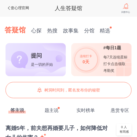
人生答疑馆
壹心理官网
问答中心
答疑馆
心探
热搜
故事集
分馆
精选
#每日1题
提问
连续打卡
每7天连续星标
0天
打卡点击领取
是一切的开始
考勤奖
树洞时间到，匿名发布你的秘密
答主说
题主说
实时榜单
悬赏专区
离婚5年，前夫想再婚要儿子，如何降低对
0
人
有同感