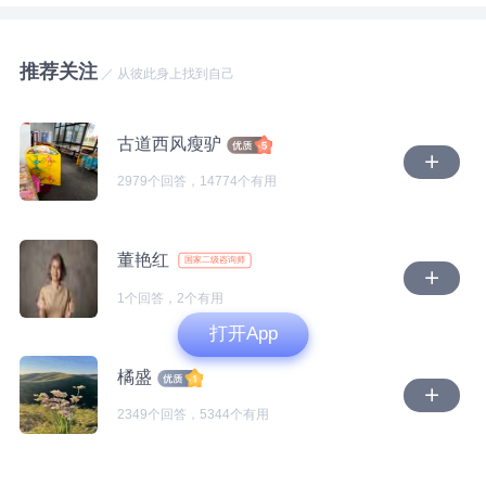
到自己哪里有问题，但愧疚的压力不会完全破坏自己和
的位置。而你提到会担心孩子在意这一点，你也需要去
定：我是怎样的人？世界是怎样的？身边人是怎样的？
外界的联系，也不会毁掉自己内在的价值感。 而愧疚
看到到底是你在意，还是真的孩子会在意。 孩子爸爸
这些答案，在我们意识不到的情况下，成为此后几十年
感发展出问题的情况是，人可能完全以外界压力为中
推荐关注
会跟你说到他准备结婚，也说不会不管孩子。从他的这
的内在导航，
／ 从彼此身上找到自己
心，不顾自己，或者只考虑自己，不考虑别人。 这部
两点上面能够看到，他还是想尊重你，即便再婚，也想
分可能也会因为失恋，或者工作或者其他人际压力，重
对你和孩子负责。否则他完全可以不用跟你说这个事，
而你被长辈反复冤枉、无人庇护的经历，很可能让你在
新需要人能面对这个问题。 大方向也是需要人能在这
古道西风瘦驴
他这么说或许担心你对他的再婚会有顾虑，所以才会说
那时悄悄形成了一套“生存逻辑”（以下供题主参考，感
个过程中能用一种理解和接纳的态度面对自己的愧疚
2979个回答，14774个有用
不会不管孩子。当然对于他说他想要个儿子，为什么这
兴趣欢迎写下来自己的真实答案）：
感，能在问题中发现自己，并理解别人是怎么样的。
个话他会对你说，他是有这样的想法，这一个给的资料
虽然创伤总会挑人最脆弱的地方下手，但有时也是人重
有限，没办法去做更深入的分析。 3.怎么办 孩子爸爸
感受：恐惧、委屈、无助、不被信任，没有人愿意听我
新发展的机会。
董艳红
国家二级咨询师
跟你提到他准备结婚，或许你理智上认为你放下了，会
讲完真相，我长久地背负着不属于自己的过错，疲惫又
祝福他。实际上你内在还是会有一些在意，最主要的是
孤单，
1个回答，2个有用
在于他的再婚会不会给你跟孩子的生活造成影响。 所
打开App
以实际上对于这一点，你可以跟孩子去沟通一下，看看
想法：一旦出事，责任更容易落在我头上；想要被接
橘盛
孩子有怎样的反应，孩子会说什么。你们离婚5年了，
纳，我必须懂事、主动承担，我的感受不重要，没有人
孩子10岁了，也就是说孩子在他出生到5岁这个阶段，
会主动保护我，就算我说出事实，也很少有人愿意相
2349个回答，5344个有用
经历了你们的矛盾冲突以及离婚。你们亲密关系的破
信，
裂，让她内在安全感不足，以及你们婚姻的离异，让她