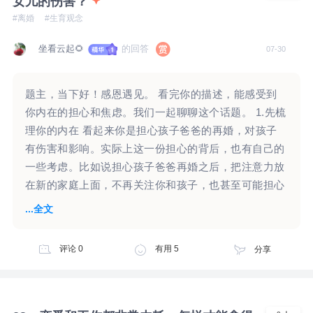
女儿的伤害？
#离婚
#生育观念
坐看云起🌻
的回答
07-30
题主，当下好！感恩遇见。 看完你的描述，能感受到
你内在的担心和焦虑。我们一起聊聊这个话题。 1.先梳
理你的内在 看起来你是担心孩子爸爸的再婚，对孩子
有伤害和影响。实际上这一份担心的背后，也有自己的
一些考虑。比如说担心孩子爸爸再婚之后，把注意力放
在新的家庭上面，不再关注你和孩子，也甚至可能担心
抚养费不能及时给，甚至是不给了。 “女儿10岁了，一
...全文
直以来他没怎么上过心，突然听到他想要儿子，心里还
是一震，”听起来他对女儿没怎么上过心，那么女儿对
评论
0
有用
5
分享
他可能没有那么强烈的感受，他有怎样的选择，是否步
入婚姻，是否还想要孩子，要儿子还是女儿，或许女儿
对他的这一些计划没有太多的感觉？而你心里边还是一
震，这种感觉是很真实的。这样的一震，背后似乎有一