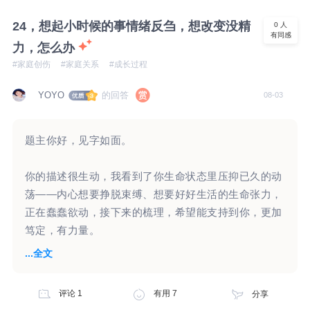
自身理解和体验自身情感的空间，并逐渐重建自己的价
样的梳理，不知道你能否看到你这一个问题，以及情绪
值感。 第二个层面是平时的压抑和委屈。 人如果要正
24，想起小时候的事情绪反刍，想改变没精
0
人
背后，已经觉察到和没有觉察到的念头和情绪。 2.关于
有同感
常表达自己的想法，首先需要内在能让自己感到安全，
力，怎么办
孩子爸爸的言行 看起来你已经放下了前面这一段婚
人才能有空间去想自己在想什么。 也需要能感觉自己
#家庭创伤
#家庭关系
#成长过程
姻，所以当孩子爸爸跟你提到说会再婚，会再要个孩
内心的想法能和现实中一些事情对应上，人才会知道怎
子，你会想着祝福他。当然，孩子爸爸再婚也好，要
么表达和理解自己的想法。 还需要能在现实中，感觉
的回答
YOYO
08-03
紧，是否要孩子，要几个孩子，是否一定确定要生儿
自己能用真实情感被回应和接纳的体验。 你的情况可
子，这些就是他个人的议题和计划，也是他的事。 “女
能是平时经常感觉不安，并且靠压抑和退让暂时妥协。
儿10岁了，一直以来他没怎么上过心，”一直以来他没
题主你好，见字如面。
结果可能会使人一边长期处于压抑之中，感觉无力，一
怎么上过心，这是你认为的，还是孩子自己的真实感受
边对一些压力特别敏感。 这是“边缘系统”的应激模式管
和表达。如果他真的对孩子一点心都没上过的话，那么
你的描述很生动，我看到了你生命状态里压抑已久的动
理压力的结果。 这部分需要人能想办法找到适合自己
他无论是怎样的一个状态，有怎样的选择和计划，孩子
荡——内心想要挣脱束缚、想要好好生活的生命张力，
的安全的空间，尤其是心理层面的，然后逐渐通过和人
都不会在意。甚至可能会觉得他就是一个陌生人，没什
正在蠢蠢欲动，接下来的梳理，希望能支持到你，更加
建立一些深度的关系，积累一些正向的经验，才能逐渐
么感情，不管他做什么事都无所谓。 而你提到孩子本
笃定，有力量。
找到适合自己的办法。 第三个层面是“愧疚感”的问题：
身敏感，内心细腻，孩子爸爸选择再婚，甚至想再要一
...全文
愧疚的感觉是在人觉得伤害了自己重要的人时，才会出
个儿子，你会担心孩子会在意，甚至担心影响到孩子的
【5-6岁的童年时期，写下了自己的人生剧本】
现的。这种感觉既会让人学着对关系，对自己负责，也
学习，会对孩子有伤害。或许你提到的孩子爸爸对孩子
可能让自己感觉自己很差劲。 理想情况是，人能意识
评论
1
有用
7
分享
不上心，只是你的认为。在孩子心里，爸爸还是有一定
童年五六岁左右，我们无时无刻都在做着一系列的决