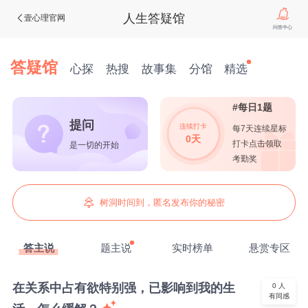
人生答疑馆
壹心理官网
问答中心
答疑馆
心探
热搜
故事集
分馆
精选
#每日1题
提问
连续打卡
每7天连续星标
0天
打卡点击领取
是一切的开始
考勤奖
树洞时间到，匿名发布你的秘密
答主说
题主说
实时榜单
悬赏专区
在关系中占有欲特别强，已影响到我的生
0
人
有同感