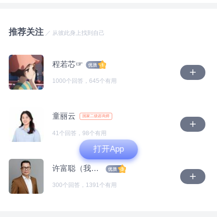
对孩子爸爸的不相信和怀疑。甚至担心他做不到，担心
后，你和父亲的关系、你和母亲的关系、父亲和母亲的
觉不那么失控。 这部分需要能中断和他的联系，重建
他的做不到，给你和孩子的生活造成了影响。 经过这
关系如何？以及变化发生的时间，有没有和往常不一样
自身理解和体验自身情感的空间，并逐渐重建自己的价
样的梳理，不知道你能否看到你这一个问题，以及情绪
推荐关注
的事情或场景？ 4、父亲回到家之后，你和父亲的关
值感。 第二个层面是平时的压抑和委屈。 人如果要正
／ 从彼此身上找到自己
背后，已经觉察到和没有觉察到的念头和情绪。 2.关于
系，你和母亲的关系、父亲和母亲的关系如何？ 然
常表达自己的想法，首先需要内在能让自己感到安全，
孩子爸爸的言行 看起来你已经放下了前面这一段婚
后，针对以上的信息整理，我想，可能会出现大量的可
人才能有空间去想自己在想什么。 也需要能感觉自己
姻，所以当孩子爸爸跟你提到说会再婚，会再要个孩
程若芯☞
以工作和成长的着力点。我们可以再探讨先解决哪一部
内心的想法能和现实中一些事情对应上，人才会知道怎
子，你会想着祝福他。当然，孩子爸爸再婚也好，要
1000个回答，645个有用
分的诉求。 这是一条急不得的、需要慢慢重走和疗愈
么表达和理解自己的想法。 还需要能在现实中，感觉
紧，是否要孩子，要几个孩子，是否一定确定要生儿
的一条路，调整一下呼吸节奏，放下对自己打上的“奇
自己能用真实情感被回应和接纳的体验。 你的情况可
子，这些就是他个人的议题和计划，也是他的事。 “女
怪”、“不正确的交友观”等标签，先清空自己，我们慢慢
能是平时经常感觉不安，并且靠压抑和退让暂时妥协。
儿10岁了，一直以来他没怎么上过心，”一直以来他没
童丽云
国家二级咨询师
来。
结果可能会使人一边长期处于压抑之中，感觉无力，一
怎么上过心，这是你认为的，还是孩子自己的真实感受
边对一些压力特别敏感。 这是“边缘系统”的应激模式管
41个回答，98个有用
和表达。如果他真的对孩子一点心都没上过的话，那么
理压力的结果。 这部分需要人能想办法找到适合自己
打开App
他无论是怎样的一个状态，有怎样的选择和计划，孩子
的安全的空间，尤其是心理层面的，然后逐渐通过和人
都不会在意。甚至可能会觉得他就是一个陌生人，没什
许富聪（我的成功就是“你不再需要我”）
建立一些深度的关系，积累一些正向的经验，才能逐渐
么感情，不管他做什么事都无所谓。 而你提到孩子本
找到适合自己的办法。 第三个层面是“愧疚感”的问题：
300个回答，1391个有用
身敏感，内心细腻，孩子爸爸选择再婚，甚至想再要一
愧疚的感觉是在人觉得伤害了自己重要的人时，才会出
个儿子，你会担心孩子会在意，甚至担心影响到孩子的
现的。这种感觉既会让人学着对关系，对自己负责，也
学习，会对孩子有伤害。或许你提到的孩子爸爸对孩子