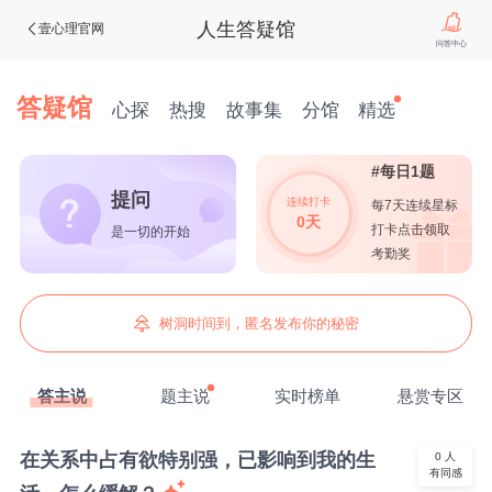
人生答疑馆
壹心理官网
问答中心
答疑馆
心探
热搜
故事集
分馆
精选
#每日1题
提问
连续打卡
每7天连续星标
0天
打卡点击领取
是一切的开始
考勤奖
树洞时间到，匿名发布你的秘密
答主说
题主说
实时榜单
悬赏专区
在关系中占有欲特别强，已影响到我的生
0
人
有同感