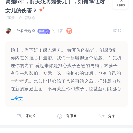
离婚5年，前夫想再婚要儿子，如何降低对
0
人
有同感
吗，因为他的思维和动机，来自怕，怕孤独，怕被抛
女儿的伤害？
弃，安全感不足的时候，我们都有类似同样的感受，
#离婚
#生育观念
用正确的观念交朋友，感觉起来是放松的，开放的，自
坐看云起🌻
的回答
07-30
由的分享的，对吗，它的内核来自爱，我们都喜欢爱的
感觉，
题主，当下好！感恩遇见。 看完你的描述，能感受到
你内在的担心和焦虑。我们一起聊聊这个话题。 1.先梳
健康的关系一定是，尊重，给予，获得，三者缺一不
理你的内在 看起来你是担心孩子爸爸的再婚，对孩子
可，尊重彼此的界限，双方都感受到爱，关心，
有伤害和影响。实际上这一份担心的背后，也有自己的
一些考虑。比如说担心孩子爸爸再婚之后，把注意力放
爱自己，爱对方，爱这段关系，相信这段关系也是有生
在新的家庭上面，不再关注你和孩子，也甚至可能担心
命力的，会朝着健康的关系发展，这段关系够不够坚
抚养费不能及时给，甚至是不给了。 “女儿10岁了，一
...全文
韧，禁不禁得住考验，交给时间，做好自己就好，
直以来他没怎么上过心，突然听到他想要儿子，心里还
是一震，”听起来他对女儿没怎么上过心，那么女儿对
怕（对方离开，孤独）的时候，大胆的试一次：给对方
评论
0
有用
6
分享
他可能没有那么强烈的感受，他有怎样的选择，是否步
一点时间和空间，看看会发生什么？
入婚姻，是否还想要孩子，要儿子还是女儿，或许女儿