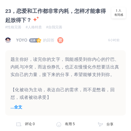
对他的这一些计划没有太多的感觉？而你心里边还是一
抱着开放的心态，要么是惊喜（没有想象那么可怕），
震，这种感觉是很真实的。这样的一震，背后似乎有一
23，恋爱和工作都非常内耗，怎样才能拿得
1
人
要么是成长（原来，自己是可以面对这个结果的），都
有同感
些惊讶，这个惊讶的背后，似乎在认为孩子爸爸不喜欢
起放得下？
是在朝着健康的方向前进。
女儿，甚至可能认为孩子爸爸有重男轻女思想。也可能
#性格完善
#人格特质
#自我完善
怀疑他对你，以及对孩子曾经的那一些点滴。或许你还
【一边降低情感依赖的权重，一边强壮独立与自信的肌
会想到，是否因为他不满意孩子是女儿，所以导致了你
的回答
YOYO
6小时前
肉与骨骼】
们婚姻的破裂。或许你会怀疑他对女儿的爱是否是假装
的？ 以上这些仅仅是一些猜想，究竟你心头一震，这
试着培养爱好、慢慢结交更多朋友、丰富自己的日常，
题主你好，读完你的文字，我能感受到你内心的拧巴、
一个情绪感受的背后有哪些念头和想法，需要你自己去
建立属于自己的生活，当你自己一个人也能过得充实快
内耗与冲突，而这份挣扎，也正在慢慢化作想要活出真
感受和觉察。因为这对你来说，看起来也是比较强烈的
乐，不再极度畏惧独处，就不会拼尽全力去霸占某一个
实自己的力量，接下来的分享，希望能够支持到你。
一种情绪感受。 另外看起来你对女儿非常的保护，也
人的注意力。
对孩子非常的重视。孩子对于你们婚姻的离异，看起来
【化被动为主动，表达自己的需求，而不是憋着，回
也有些在乎，外在表现上或许有些敏感。至于孩子爸爸
慢慢脱敏练习独自出行，告诉自己：大家都忙着关注自
怼，或者被动承受】
的再婚，是否对孩子学习有影响，是否对孩子有伤害，
己，没人刻意议论我，独处是常态，不是被孤立。
...全文
这一个不完全一定存在。或许这一个在意，只是你的一
“第一次分手是断崖式的，被提出分手”，“第二次分手虽
种感受，并不完全是孩子会存在的一种表现。 对于孩
独处的时候你并不孤单，可以这些日记，和自己对话，
然是我主动提的，但是他想了想后答应，我接受不
子的抚养费用问题，你的那一个反问句，反映了你内在
评论
0
有用
5
分享
什么对于自己是重要的，是热爱的，把时间花在哪些地
了”，“在工作中或者生活中受到吃亏委屈的情况通常有