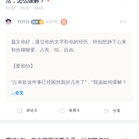
活，怎么缓解？
#控制
#焦虑
#困惑
的回答
YOYO
昨天
题主你好，通过你的文字和你的经历，特别想静下心来
和你聊聊爱、占有、怕、自由。
【爱和怕】
“占有欲这件事已经困扰我好几年了”，“我该如何缓解？
和用正确的观念交朋友？”，
...全文
怕，是紧张的，收缩的，封闭的，伤害，隐藏的，
评论
0
有用
6
分享
爱，是开放的，放松的，敞开的，分享的，
占有欲给我们的感觉，是紧张的，收缩的，伤害的，对