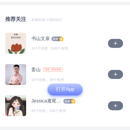
对孩子爸爸的不相信和怀疑。甚至担心他做不到，担心
方让自己会感到心安，多去花时间爱自己，滋养自己。
点有口难言”，
他的做不到，给你和孩子的生活造成了影响。 经过这
样的梳理，不知道你能否看到你这一个问题，以及情绪
推荐关注
【关系的秩序】
题主在日常关系中的相处和沟通中，会以解决问题和看
／ 从彼此身上找到自己
背后，已经觉察到和没有觉察到的念头和情绪。 2.关于
到需求满足需求为前提吗，还是会以发泄情绪为主，或
孩子爸爸的言行 看起来你已经放下了前面这一段婚
“当我爸爸跟我母亲在我面前亲密时，我就特别反感甚
者压根没想过这个问题呢，
姻，所以当孩子爸爸跟你提到说会再婚，会再要个孩
书山文泉
至恶心想吐的状态”，
子，你会想着祝福他。当然，孩子爸爸再婚也好，要
147个回答，836个有用
细心觉察，我们都在做着自己认为对的事，每个人的行
紧，是否要孩子，要几个孩子，是否一定确定要生儿
也许你已经觉察到自己的原生家庭认知=我 妈妈，爸爸
为也都是有目的的，这里的有目的，意味着对自己负
子，这些就是他个人的议题和计划，也是他的事。 “女
是外来成员，
责，意味着朝向往的生活去创造，
儿10岁了，一直以来他没怎么上过心，”一直以来他没
姜山
国家二级咨询师
怎么上过心，这是你认为的，还是孩子自己的真实感受
觉察后，慢慢去建立新的认知：你是独立的孩子，妈妈
说什么样的话，做什么样的事，怎么样说话，什么方式
10个回答，38个有用
和表达。如果他真的对孩子一点心都没上过的话，那么
对你是母子亲情，对丈夫是爱情，两种情感完全不一
做事，都透露着一个人内外的认知，目的，
打开App
他无论是怎样的一个状态，有怎样的选择和计划，孩子
样，不存在“抢走母爱”，
都不会在意。甚至可能会觉得他就是一个陌生人，没什
Jessica鸢尾豆丁
成熟的关系，能够坐下来好好说话，照顾好彼此需求，
么感情，不管他做什么事都无所谓。 而你提到孩子本
妈妈对你的爱，不会因为夫妻亲密变少，爱情和亲情是
滋养自己和对方，无论对方是回避的人或是其他，我们
45个回答，205个有用
身敏感，内心细腻，孩子爸爸选择再婚，甚至想再要一
互不冲突的两份感情，
做好自己，只有当我们保持清水，才能知道他人，对
个儿子，你会担心孩子会在意，甚至担心影响到孩子的
吗，
学习，会对孩子有伤害。或许你提到的孩子爸爸对孩子