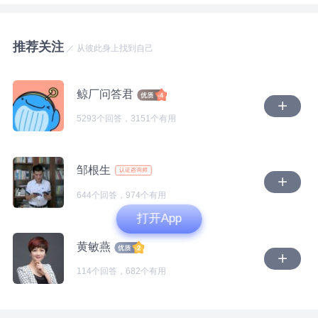
对孩子爸爸的不相信和怀疑。甚至担心他做不到，担心
后，你和父亲的关系、你和母亲的关系、父亲和母亲的
觉不那么失控。 这部分需要能中断和他的联系，重建
他的做不到，给你和孩子的生活造成了影响。 经过这
关系如何？以及变化发生的时间，有没有和往常不一样
自身理解和体验自身情感的空间，并逐渐重建自己的价
样的梳理，不知道你能否看到你这一个问题，以及情绪
推荐关注
的事情或场景？ 4、父亲回到家之后，你和父亲的关
值感。 第二个层面是平时的压抑和委屈。 人如果要正
／ 从彼此身上找到自己
背后，已经觉察到和没有觉察到的念头和情绪。 2.关于
系，你和母亲的关系、父亲和母亲的关系如何？ 然
常表达自己的想法，首先需要内在能让自己感到安全，
孩子爸爸的言行 看起来你已经放下了前面这一段婚
后，针对以上的信息整理，我想，可能会出现大量的可
人才能有空间去想自己在想什么。 也需要能感觉自己
姻，所以当孩子爸爸跟你提到说会再婚，会再要个孩
鲸厂问答君
以工作和成长的着力点。我们可以再探讨先解决哪一部
内心的想法能和现实中一些事情对应上，人才会知道怎
子，你会想着祝福他。当然，孩子爸爸再婚也好，要
5293个回答，3151个有用
分的诉求。 这是一条急不得的、需要慢慢重走和疗愈
么表达和理解自己的想法。 还需要能在现实中，感觉
紧，是否要孩子，要几个孩子，是否一定确定要生儿
的一条路，调整一下呼吸节奏，放下对自己打上的“奇
自己能用真实情感被回应和接纳的体验。 你的情况可
子，这些就是他个人的议题和计划，也是他的事。 “女
怪”、“不正确的交友观”等标签，先清空自己，我们慢慢
能是平时经常感觉不安，并且靠压抑和退让暂时妥协。
儿10岁了，一直以来他没怎么上过心，”一直以来他没
邹根生
认证咨询师
来。
结果可能会使人一边长期处于压抑之中，感觉无力，一
怎么上过心，这是你认为的，还是孩子自己的真实感受
边对一些压力特别敏感。 这是“边缘系统”的应激模式管
644个回答，974个有用
和表达。如果他真的对孩子一点心都没上过的话，那么
理压力的结果。 这部分需要人能想办法找到适合自己
打开App
他无论是怎样的一个状态，有怎样的选择和计划，孩子
的安全的空间，尤其是心理层面的，然后逐渐通过和人
都不会在意。甚至可能会觉得他就是一个陌生人，没什
黄敏燕
建立一些深度的关系，积累一些正向的经验，才能逐渐
么感情，不管他做什么事都无所谓。 而你提到孩子本
找到适合自己的办法。 第三个层面是“愧疚感”的问题：
114个回答，682个有用
身敏感，内心细腻，孩子爸爸选择再婚，甚至想再要一
愧疚的感觉是在人觉得伤害了自己重要的人时，才会出
个儿子，你会担心孩子会在意，甚至担心影响到孩子的
现的。这种感觉既会让人学着对关系，对自己负责，也
学习，会对孩子有伤害。或许你提到的孩子爸爸对孩子