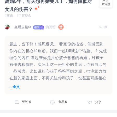
离婚5年，前夫想再婚要儿子，如何降低对
0
人
有同感
今晚在学习马侗领老师的《自体关系咨询：走出依恋拉
女儿的伤害？
扯的情绪循环》咨询演示。你的这份占有欲的烦恼，让
#离婚
#生育观念
我联想到课程内对高浓度依恋关系的治疗示范。 这份
占有欲，是高浓度依恋关系的外显。 再向深处探索的
坐看云起🌻
的回答
07-30
话，就是养育过程中，未获得足够安全的养育关系，让
你的依恋关系，未能随着成长过程进行分化，还停留在
题主，当下好！感恩遇见。 看完你的描述，能感受到
孩童的水平。 想想看，多大的孩子，会产生“这是我一
你内在的担心和焦虑。我们一起聊聊这个话题。 1.先梳
个人的”、如果她们都走了就好了、不允许任何人插
理你的内在 看起来你是担心孩子爸爸的再婚，对孩子
嘴、不想让她有任何朋友、赌气、吵架、骂她这类的感
有伤害和影响。实际上这一份担心的背后，也有自己的
受、占有欲、应对模式呢？ 是的，也许，是在6-10岁
一些考虑。比如说担心孩子爸爸再婚之后，把注意力放
之间。 目前还不清楚父亲离开家的起点时间，是否就
在新的家庭上面，不再关注你和孩子，也甚至可能担心
是在你的这个年龄段。如果是的话，也许这份分离，是
抚养费不能及时给，甚至是不给了。 “女儿10岁了，一
...全文
你“分离焦虑”的起点。 让你停留在这个阶段的依恋水
直以来他没怎么上过心，突然听到他想要儿子，心里还
平、停止向前行，潜意识一定有这样选择的原因。 2、
是一震，”听起来他对女儿没怎么上过心，那么女儿对
对独处的恐惧，对失控的恐惧。 这些高依恋、高控制
评论
0
有用
6
分享
他可能没有那么强烈的感受，他有怎样的选择，是否步
的情感需求，与马老师的咨询演示案例，有一些相似之
入婚姻，是否还想要孩子，要儿子还是女儿，或许女儿
处。那么，案主在这些行为中，有哪些困扰、经历过什