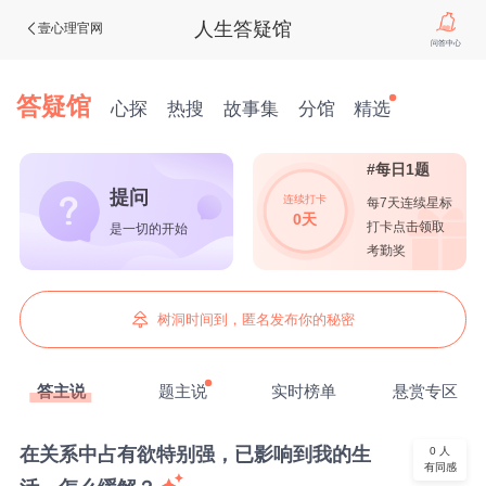
人生答疑馆
壹心理官网
问答中心
答疑馆
心探
热搜
故事集
分馆
精选
#每日1题
提问
连续打卡
每7天连续星标
0天
打卡点击领取
是一切的开始
考勤奖
树洞时间到，匿名发布你的秘密
答主说
题主说
实时榜单
悬赏专区
在关系中占有欲特别强，已影响到我的生
0
人
有同感