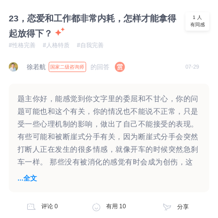
对他的这一些计划没有太多的感觉？而你心里边还是一
么样的心理挣扎、又是如何借助专业的力量获得了一些
震，这种感觉是很真实的。这样的一震，背后似乎有一
23，恋爱和工作都非常内耗，怎样才能拿得
1
人
成长，都值得思考和借鉴。 不过我们要清楚，不论借
有同感
些惊讶，这个惊讶的背后，似乎在认为孩子爸爸不喜欢
起放得下？
助外界多少资源，成长和走出困境的，永远是自己的双
女儿，甚至可能认为孩子爸爸有重男轻女思想。也可能
#性格完善
#人格特质
#自我完善
脚。 我们在与家庭关系、外界关系建立连接的时候，
怀疑他对你，以及对孩子曾经的那一些点滴。或许你还
都会有一个安全边界。 保持在安全边界外，是关系的
会想到，是否因为他不满意孩子是女儿，所以导致了你
徐若航
的回答
07-29
国家二级咨询师
平衡位置。 无法脱离边界，也许是你向这些朋友们，
们婚姻的破裂。或许你会怀疑他对女儿的爱是否是假装
投射了你无法离开母亲依恋关系的需求。这是其中一种
的？ 以上这些仅仅是一些猜想，究竟你心头一震，这
可能性。 3、关于看到父亲和母亲亲密的不适感（伴随
题主你好，能感觉到你文字里的委屈和不甘心，你的问
一个情绪感受的背后有哪些念头和想法，需要你自己去
躯体化）。 “最好少回来几天。” ·也许，是对父亲抢走
题可能也和这个有关，你的情况也不能说不正常，只是
感受和觉察。因为这对你来说，看起来也是比较强烈的
母亲的愤怒， ·也许，是对曾经浓烈的父亲依恋关系，
受一些心理机制的影响，做出了自己不能接受的表现。
一种情绪感受。 另外看起来你对女儿非常的保护，也
缺失近十年的愤怒和憎恨。 需要澄清的地方有些多，
有些可能和被断崖式分手有关，因为断崖式分手会突然
对孩子非常的重视。孩子对于你们婚姻的离异，看起来
再次不便妄下判断和结论。 可以确定的是，你现在的
打断人正在发生的很多情感，就像开车的时候突然急刹
也有些在乎，外在表现上或许有些敏感。至于孩子爸爸
占有欲，来源于更早期你的成长过程中，依恋关系的形
车一样。 那些没有被消化的感觉有时会成为创伤，这
的再婚，是否对孩子学习有影响，是否对孩子有伤害，
成和分化水平。 想要更多的帮助到你的话，需要补充
时候人还会像以前一样，本能地向之前重要的人寻求庇
...全文
这一个不完全一定存在。或许这一个在意，只是你的一
更多的细节： 1、你的具体年龄、父亲离开家时你的年
护和认可。 因为心里感觉事情不算结束，自己无法主
种感受，并不完全是孩子会存在的一种表现。 对于孩
龄？ 2、父亲离开家之前，你和父亲的关系、你和母亲
动“关闭”这件事，所以需要别人提供一个真正的“结
子的抚养费用问题，你的那一个反问句，反映了你内在
评论
0
有用
10
分享
的关系、父亲和母亲的关系如何？ 3、父亲离开家之
束”，由此产生的一些自责也是，通过攻击自己，来感