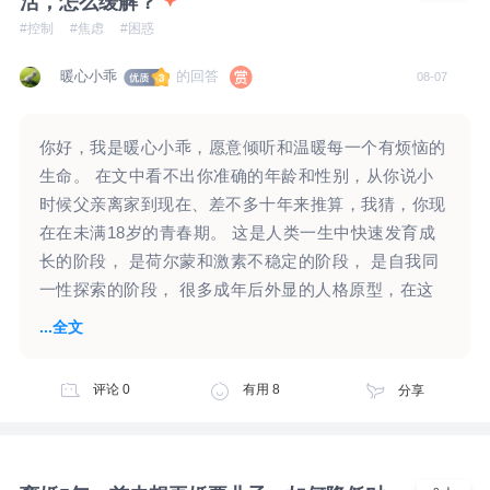
活，怎么缓解？
#控制
#焦虑
#困惑
暖心小乖
的回答
08-07
你好，我是暖心小乖，愿意倾听和温暖每一个有烦恼的
生命。 在文中看不出你准确的年龄和性别，从你说小
时候父亲离家到现在、差不多十年来推算，我猜，你现
在在未满18岁的青春期。 这是人类一生中快速发育成
长的阶段， 是荷尔蒙和激素不稳定的阶段， 是自我同
一性探索的阶段， 很多成年后外显的人格原型，在这
个时期可以看到发展的雏形。 我先提炼一下你所表达
...全文
的核心内容，也请你核实一下我的提炼是否准确： 1、
占有欲特别强。 ·与普通朋友相处时，被其他人介入和
评论
0
有用
8
分享
打断，就会有“如果她们都走了就好了”的想法。 ·对好
朋友的占有欲更强，在一起闲聊时，不允许任何人插
嘴，她和别人说话玩的时候，特别不爽，不想让她有任
何朋友，我就会和她赌气和她吵架，骂她之类。 正巧