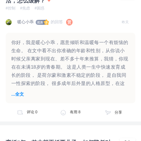
活，怎么缓解？
#控制
#焦虑
#困惑
暖心小乖
的回答
昨天
你好，我是暖心小乖，愿意倾听和温暖每一个有烦恼的
生命。 在文中看不出你准确的年龄和性别，从你说小
时候父亲离家到现在、差不多十年来推算，我猜，你现
在在未满18岁的青春期。 这是人类一生中快速发育成
长的阶段， 是荷尔蒙和激素不稳定的阶段， 是自我同
一性探索的阶段， 很多成年后外显的人格原型，在这
个时期可以看到发展的雏形。 我先提炼一下你所表达
...全文
的核心内容，也请你核实一下我的提炼是否准确： 1、
占有欲特别强。 ·与普通朋友相处时，被其他人介入和
评论
0
有用
8
分享
打断，就会有“如果她们都走了就好了”的想法。 ·对好
朋友的占有欲更强，在一起闲聊时，不允许任何人插
嘴，她和别人说话玩的时候，特别不爽，不想让她有任
何朋友，我就会和她赌气和她吵架，骂她之类。 正巧