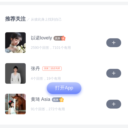
对孩子爸爸的不相信和怀疑。甚至担心他做不到，担心
后，你和父亲的关系、你和母亲的关系、父亲和母亲的
觉不那么失控。 这部分需要能中断和他的联系，重建
他的做不到，给你和孩子的生活造成了影响。 经过这
关系如何？以及变化发生的时间，有没有和往常不一样
自身理解和体验自身情感的空间，并逐渐重建自己的价
样的梳理，不知道你能否看到你这一个问题，以及情绪
推荐关注
的事情或场景？ 4、父亲回到家之后，你和父亲的关
值感。 第二个层面是平时的压抑和委屈。 人如果要正
／ 从彼此身上找到自己
背后，已经觉察到和没有觉察到的念头和情绪。 2.关于
系，你和母亲的关系、父亲和母亲的关系如何？ 然
常表达自己的想法，首先需要内在能让自己感到安全，
孩子爸爸的言行 看起来你已经放下了前面这一段婚
后，针对以上的信息整理，我想，可能会出现大量的可
人才能有空间去想自己在想什么。 也需要能感觉自己
姻，所以当孩子爸爸跟你提到说会再婚，会再要个孩
以诺lovely
以工作和成长的着力点。我们可以再探讨先解决哪一部
内心的想法能和现实中一些事情对应上，人才会知道怎
子，你会想着祝福他。当然，孩子爸爸再婚也好，要
2590个回答，7101个有用
分的诉求。 这是一条急不得的、需要慢慢重走和疗愈
么表达和理解自己的想法。 还需要能在现实中，感觉
紧，是否要孩子，要几个孩子，是否一定确定要生儿
的一条路，调整一下呼吸节奏，放下对自己打上的“奇
自己能用真实情感被回应和接纳的体验。 你的情况可
子，这些就是他个人的议题和计划，也是他的事。 “女
怪”、“不正确的交友观”等标签，先清空自己，我们慢慢
能是平时经常感觉不安，并且靠压抑和退让暂时妥协。
儿10岁了，一直以来他没怎么上过心，”一直以来他没
张丹
国家二级咨询师
来。
结果可能会使人一边长期处于压抑之中，感觉无力，一
怎么上过心，这是你认为的，还是孩子自己的真实感受
边对一些压力特别敏感。 这是“边缘系统”的应激模式管
4个回答，19个有用
和表达。如果他真的对孩子一点心都没上过的话，那么
理压力的结果。 这部分需要人能想办法找到适合自己
打开App
他无论是怎样的一个状态，有怎样的选择和计划，孩子
的安全的空间，尤其是心理层面的，然后逐渐通过和人
都不会在意。甚至可能会觉得他就是一个陌生人，没什
黄琦 Asia
建立一些深度的关系，积累一些正向的经验，才能逐渐
么感情，不管他做什么事都无所谓。 而你提到孩子本
找到适合自己的办法。 第三个层面是“愧疚感”的问题：
91个回答，272个有用
身敏感，内心细腻，孩子爸爸选择再婚，甚至想再要一
愧疚的感觉是在人觉得伤害了自己重要的人时，才会出
个儿子，你会担心孩子会在意，甚至担心影响到孩子的
现的。这种感觉既会让人学着对关系，对自己负责，也
学习，会对孩子有伤害。或许你提到的孩子爸爸对孩子