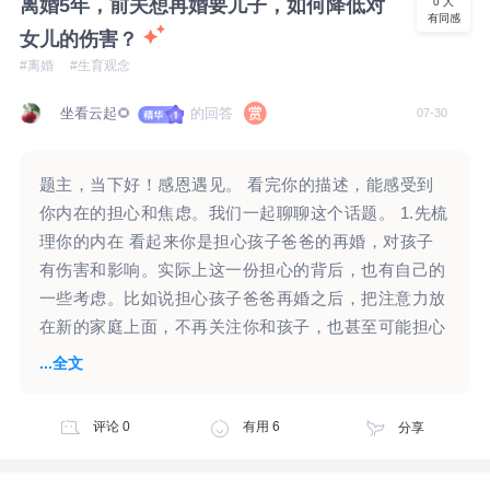
离婚5年，前夫想再婚要儿子，如何降低对
0
人
有同感
今晚在学习马侗领老师的《自体关系咨询：走出依恋拉
女儿的伤害？
扯的情绪循环》咨询演示。你的这份占有欲的烦恼，让
#离婚
#生育观念
我联想到课程内对高浓度依恋关系的治疗示范。 这份
占有欲，是高浓度依恋关系的外显。 再向深处探索的
坐看云起🌻
的回答
07-30
话，就是养育过程中，未获得足够安全的养育关系，让
你的依恋关系，未能随着成长过程进行分化，还停留在
题主，当下好！感恩遇见。 看完你的描述，能感受到
孩童的水平。 想想看，多大的孩子，会产生“这是我一
你内在的担心和焦虑。我们一起聊聊这个话题。 1.先梳
个人的”、如果她们都走了就好了、不允许任何人插
理你的内在 看起来你是担心孩子爸爸的再婚，对孩子
嘴、不想让她有任何朋友、赌气、吵架、骂她这类的感
有伤害和影响。实际上这一份担心的背后，也有自己的
受、占有欲、应对模式呢？ 是的，也许，是在6-10岁
一些考虑。比如说担心孩子爸爸再婚之后，把注意力放
之间。 目前还不清楚父亲离开家的起点时间，是否就
在新的家庭上面，不再关注你和孩子，也甚至可能担心
是在你的这个年龄段。如果是的话，也许这份分离，是
抚养费不能及时给，甚至是不给了。 “女儿10岁了，一
...全文
你“分离焦虑”的起点。 让你停留在这个阶段的依恋水
直以来他没怎么上过心，突然听到他想要儿子，心里还
平、停止向前行，潜意识一定有这样选择的原因。 2、
是一震，”听起来他对女儿没怎么上过心，那么女儿对
对独处的恐惧，对失控的恐惧。 这些高依恋、高控制
评论
0
有用
6
分享
他可能没有那么强烈的感受，他有怎样的选择，是否步
的情感需求，与马老师的咨询演示案例，有一些相似之
入婚姻，是否还想要孩子，要儿子还是女儿，或许女儿
处。那么，案主在这些行为中，有哪些困扰、经历过什