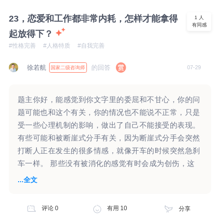
对他的这一些计划没有太多的感觉？而你心里边还是一
么样的心理挣扎、又是如何借助专业的力量获得了一些
震，这种感觉是很真实的。这样的一震，背后似乎有一
23，恋爱和工作都非常内耗，怎样才能拿得
1
人
成长，都值得思考和借鉴。 不过我们要清楚，不论借
有同感
些惊讶，这个惊讶的背后，似乎在认为孩子爸爸不喜欢
起放得下？
助外界多少资源，成长和走出困境的，永远是自己的双
女儿，甚至可能认为孩子爸爸有重男轻女思想。也可能
#性格完善
#人格特质
#自我完善
脚。 我们在与家庭关系、外界关系建立连接的时候，
怀疑他对你，以及对孩子曾经的那一些点滴。或许你还
都会有一个安全边界。 保持在安全边界外，是关系的
会想到，是否因为他不满意孩子是女儿，所以导致了你
徐若航
的回答
07-29
国家二级咨询师
平衡位置。 无法脱离边界，也许是你向这些朋友们，
们婚姻的破裂。或许你会怀疑他对女儿的爱是否是假装
投射了你无法离开母亲依恋关系的需求。这是其中一种
的？ 以上这些仅仅是一些猜想，究竟你心头一震，这
可能性。 3、关于看到父亲和母亲亲密的不适感（伴随
题主你好，能感觉到你文字里的委屈和不甘心，你的问
一个情绪感受的背后有哪些念头和想法，需要你自己去
躯体化）。 “最好少回来几天。” ·也许，是对父亲抢走
题可能也和这个有关，你的情况也不能说不正常，只是
感受和觉察。因为这对你来说，看起来也是比较强烈的
母亲的愤怒， ·也许，是对曾经浓烈的父亲依恋关系，
受一些心理机制的影响，做出了自己不能接受的表现。
一种情绪感受。 另外看起来你对女儿非常的保护，也
缺失近十年的愤怒和憎恨。 需要澄清的地方有些多，
有些可能和被断崖式分手有关，因为断崖式分手会突然
对孩子非常的重视。孩子对于你们婚姻的离异，看起来
再次不便妄下判断和结论。 可以确定的是，你现在的
打断人正在发生的很多情感，就像开车的时候突然急刹
也有些在乎，外在表现上或许有些敏感。至于孩子爸爸
占有欲，来源于更早期你的成长过程中，依恋关系的形
车一样。 那些没有被消化的感觉有时会成为创伤，这
的再婚，是否对孩子学习有影响，是否对孩子有伤害，
成和分化水平。 想要更多的帮助到你的话，需要补充
时候人还会像以前一样，本能地向之前重要的人寻求庇
...全文
这一个不完全一定存在。或许这一个在意，只是你的一
更多的细节： 1、你的具体年龄、父亲离开家时你的年
护和认可。 因为心里感觉事情不算结束，自己无法主
种感受，并不完全是孩子会存在的一种表现。 对于孩
龄？ 2、父亲离开家之前，你和父亲的关系、你和母亲
动“关闭”这件事，所以需要别人提供一个真正的“结
子的抚养费用问题，你的那一个反问句，反映了你内在
评论
0
有用
10
分享
的关系、父亲和母亲的关系如何？ 3、父亲离开家之
束”，由此产生的一些自责也是，通过攻击自己，来感