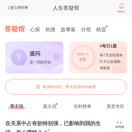
人生答疑馆
壹心理官网
问答中心
答疑馆
心探
热搜
故事集
分馆
精选
#每日1题
提问
连续打卡
每7天连续星标
0天
打卡点击领取
是一切的开始
考勤奖
树洞时间到，匿名发布你的秘密
答主说
题主说
实时榜单
悬赏专区
在关系中占有欲特别强，已影响到我的生
0
人
有同感