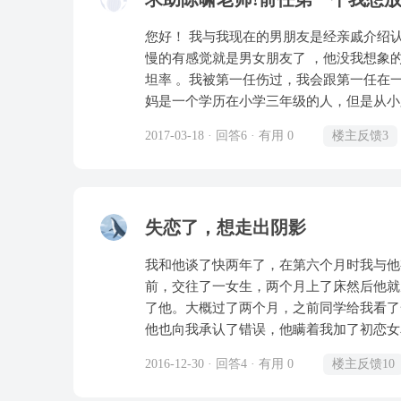
全感，需要不断去确认别人是否爱她，很在意对方的样子。 但是每次
任，突然就消失，一个接一个地换女朋友，
您好！ 我与我现在的男朋友是经亲戚介绍
不会说劈腿，后来东窗事发被前女友发现劈
慢的有感觉就是男女朋友了 ，他没我想象的虚假，恶劣 ，接触下来反倒有
前任。 作为旁观者，非常不理解，为什么在感情里面能够付出那么多并且看起来很深爱对方的人，
坦率 。我被第一任伤过，我会跟第一任在
就几天的功夫可以立马劈腿，连失恋的过程都很短，难受几
妈是一个学历在小学三年级的人，但是从小
没她这么投入，但是分开的时候却都痛苦难耐，失恋很久才
几年都没出过远门，不会生意人的那一套，
去了，想劝她也不知道问题在哪。不知道人
2017-03-18 · 回答6 · 有用 0
楼主反馈3
而我是在奶奶的打骂下成长，她不会让我经
我记得我就因为第一任说过我是他见过的最
岁，怎么会是女人了，也许当时是想，终于
前，我对他印象并不好，一个自大狂的人 
失恋了，想走出阴影
了，我现在不忍看我的过去，心里还是不愿
像是我的“哥哥”的人，像亲人 ，也许我
我和他谈了快两年了，在第六个月时我与他
逃离让他带我走，我对他撒很多慌只为留住
前，交往了一女生，两个月上了床然后他就
没有能谈心的朋友的。其实，我对男人的印
了他。大概过了两个月，之前同学给我看了
因为我像他的初恋，他说的，我跟他在一起
他也向我承认了错误，他瞒着我加了初恋女
道怎么思考问题，脑子转不动，从他说他很
火了，说已经认错了。我也就没有响了。后
，慢慢的知道了我自己该如何思考 。 可
2016-12-30 · 回答4 · 有用 0
楼主反馈10
他。他的生日我是提前一天跟他过的，他生
我，他说第一次不应该随随便便就给了，应
去，可他的回答是，你去了不合适，玩不开