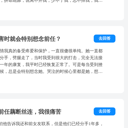
，拼命跪舔，说离不开我，少不了我，忘不掉我，我尽
能更多的放下尊严来表达我对他多重要，来表达他有多
，我知道他再坚持一下我就会答应的。梦醒之后，我明
更不可能放低身段去挽回，但通过这个梦我更清晰地了
者也不能这么说，但的确是贪恋他对我说的各种甜言蜜
实我根本不爱他这个人，而是因为他让我体会到自己的
害时就会特别想念前任？
去回答
情我真的备受疼爱和保护，一直很傻很单纯。她一直都
分手，劈腿走了，当时我受到很大的打击，完全无法接
一年的康复，我平时已经恢复正常了。可是每当受到挫
候，总是会特别想念她。哭泣的时候心里都是她，想念
，越是这样，越是加深我的痛苦，那种已经忘却了的失
焦灼不堪。 可是当初分开时那种心灵上
我忘掉她，从心理上接受与她分开的事实。连我现在都
伤害时，需要安慰时，出来的总是她呢？怎么才能摆脱
真的自己心理有问题。 求老师帮忙解答，谢
前任藕断丝连，我很痛苦
去回答
，起初他告诉我还和前女友联系，但是他们已经分手1年多，