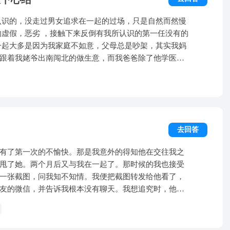
一遇到新欢，就冷暴力劈腿前
长不超过十个月，短则十几天，大多数半年不到。分手
认识的，没走过男女追求在一起的过场，只是自然而然慢
腿她也不承认不否认就是不说话任人骂，然后她再拉黑
我所认识的第一任没有的
一起大多是因为我家庭不如意，父母总是吵架，其实我妈
天就好了。 相反，她的前女友们看起来
跟着我姥爷出南闯北的做生意，而我爸爸除了他学医那
能走出来。 作为一个旁观者，都看不下
我姐姐在姥爷呵护下长大，性子爱玩经常跟同龄人玩，
性为什么可以如此，明明爱的死去活来的人说不要就不
常出去玩，所以这样的一个家庭，成长环境造就了我。
要，无缝对接劈腿，没有任何痛苦地投入到新的激情中。 是人性还是什么？求解
笨的女人，心里才有些涟漪，我在想，那时我才十五
有个人是把我当成一个个体了么，在他没说这句话之
，可是渐渐的我跟他走的近了 ，有了关系了也发生关系
去回答
意想起，那时还那么小，我曾经跟他说我们在一起他就
是在他身上找亲人的感觉，当家庭矛盾放大的时候我会想着
有了第一次的不愉快。那是我意外的得知他在交往我之
他，不然就落到孤单一人的下场，那时我在学校基本是
甩了她。两个月后又与我在一起了。那时候的我也接受
象就是撒谎骗人，骗着小姑娘玩的，第一任和我在一起
一张截图，问我知不知情。我便把截图转发给他看了，
时脑子算是一团白色的纸，很浆糊因为不会思考，不知
友的微信，并告诉我根本没有聊天。我想追究时，他发
累了我什么事都要问他，分手后，我心里只是凉很冷静
面他生日时，我花光了我的生活费，买了一只手表给
是现在，我的男朋友，谈了不止我自己，他把第一次给了
日那天与班级聚餐后，便邀请全班通宵唱歌，我说我也
该给自己的老婆 。当初问我最亲密的事是什么，我告诉
。我很伤心，我也没有去，第二天还是一样开心的和他