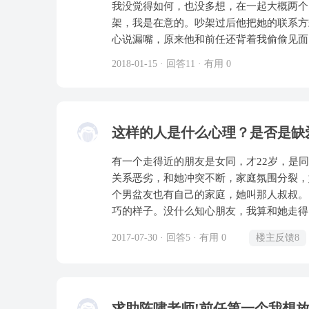
我没觉得如何，也没多想，在一起大概两个
架，我是在意的。吵架过后他把她的联系方
心说漏嘴，原来他和前任还背着我偷偷见面
所以没能在一起。我当时只觉得生气也让它
2018-01-15 · 回答11 · 有用 0
我，后面就开始冷暴力了，看我哭得泣不成
又七个月，我几乎见过他所有家人，也住他
关系11月24日最终打掉了，12月7日我
放不下主动找他很多次，他说想冷静一段时
这样的人是什么心理？是否是缺
有一个走得近的朋友是女同，才22岁，是同
关系恶劣，和她冲突不断，家庭氛围分裂，
个男盆友也有自己的家庭，她叫那人叔叔。 本身学历不低，也有文化，平时对人很客气，显得很
巧的样子。没什么知心朋友，我算和她走得比较近的。 这家庭就这样一直存
是因为房子难以分清楚，她不愿她的房子落
2017-07-30 · 回答5 · 有用 0
楼主反馈8
司，说打官司用的也是她今后的钱。她很早
轻轻很会看人眼色。但是其实她有在看心理医生，有点抑郁的
扮，到现在女朋友换了快十个，每次看她好
堆，看起来特别爱她的女朋友们，愿意跑很
求助陈啸老师!前任第一个我想