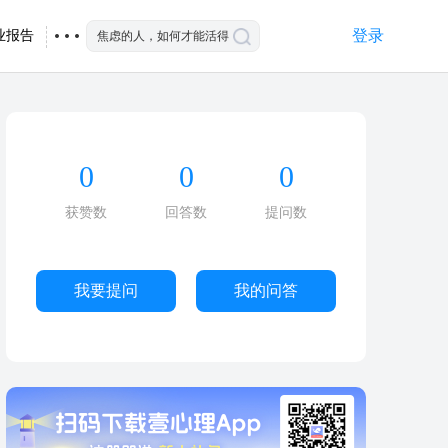
登录
业报告
0
0
0
获赞数
回答数
提问数
我要提问
我的问答