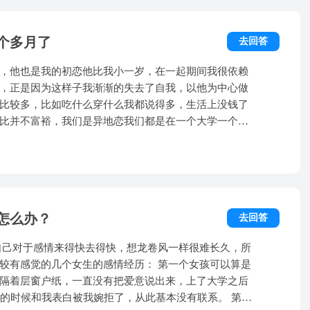
为我真的不会谈，即便曾经那样了，也是看不出有谈过恋
的手，对班级个别女生很好，我吃醋了。发了脾气，他
说他是没有见到一滴血 ，可是后来他再问我的时候，我
女生，还有不花钱给他买礼物，都是他在花钱。我舍不
我，我把我和前任的事告诉他了 ，我说我没喜欢过那人
个多月了
去回答
挽回了。之后因为学校实习，不在一起的时间长了，吵
时才多大，傻不傻受不了就给人家!我在视频里看到的更
了他生日，他说出去买点吃的，到了晚上我问他回去了
为何要瞒你，我心里不想让你知道我是那样，如果他知道
，他也是我的初恋他比我小一岁，在一起期间我很依赖
句，两个人也可以桌游么？他就开始发火了，然后我也
所以他们没有做过那种事，我有时在想即便你心里有为一
，正是因为这样子我渐渐的失去了自我，以他为中心做
来，他已经和我说了分手，QQ，微信，他都删了，电话
来的了，只记得他说那件事他不说我也别提。
比较多，比如吃什么穿什么我都说得多，生活上没钱了
么当初没有回他消息。可我知道这已经是事实了，没有
比并不富裕，我们是异地恋我们都是在一个大学一个班
失恋阴影，吃了饭会呕吐，情绪反反复复。帮帮我吧
家，当他不陪的时候我就闹了，可是只要他跟我说道理
受我对他发火对他生气时的口不择言，我无心听着有
，还在另外一个学校的时候我们就已经在一起了，那时
光，对我和他在班里总是一举一动都备受关注我每次听
的不开心，我说想过放弃我也跟他说过分手，但是每次
怎么办？
去回答
终于这样的日子熬到头了，我和他都毕业了，来了大学
是快开学的时候他突然告诉我说他想分手了他想好好的
多过分的话也就不了了之没有分手，来了大学明显的感
几个女生的感情经历： 第一个女孩可以算是
要离开我，我以为谈恋爱了就一辈子，竞选班干的时候
隔着层窗户纸，一直没有把爱意说出来，上了大学之后
就是噩梦的开始，我跟他还是以平常一样去相处一起逛
的时候和我表白被我婉拒了，从此基本没有联系。 第二
知道事实不是这样的，每次我都等他把工作做完了才一