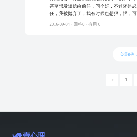
要一个入赘女婿，让他做。我谈了一个男朋
知道我个人内心可能缺乏安全感甚至自卑，
甚至想发短信给前任，问个好，不过还是忍
或者真的是我自己的认为是为他好吧，在一
特别相爱。双方家隔了3小时左右火车车程
水楼台的都看不上，从不追女生，觉得应该
任，我被抛弃了，我有时候也想狠，恨，可
是爱情，我知不知道这样的感情值不值得我
城市，但是是销售，一个月有25天在外面
的做法都觉得很低三下四低价值。但是我觉
把她彻底逼走了，我一直希望可以不伤害她
滚，我牵他手的时候当着很多人的面把我手
接受是写入赘，我家里所有需要他出面做的
2016-09-04 · 回答0 · 有用 0
（185），家庭（北京人），学校（即将
不心疼也不看，我摔在地了他头也不回的走
姓，为了孩子的姓氏，我父母和我们生了很
求客观才这样说的）。所以还希望老师能够
泪流满面了，我把我自己所有的所有都给他
们来往，我们的感情受到了一定的创伤。经
冲突，我父母希望我以入赘形式办婚礼，他
是人，感觉得不到彼此和彼此父母的理解 
心理咨询
心的没有愧疚感的出去（不会太远，但是能
导班也是我逼着自己不要太安逸而去做的，
得独立，现在自己经济太窘迫了。我想要外
«
1
一直在出差，婚后也这样，婚后如果不出差
地方就业机会多点，兴许他也能更快的稳定
我们一直在异地，他目前的工作收入还可以
样。我不知道什么时候是尽头，感情会不会
所以但凡碰到关于我们自己的事情，双方的
望被叫爷爷奶奶，他父母也觉得自己才是爷
煎熬，我特别特别恐惧婚后两个家庭的结合
们感情破裂。3，我在遇到问题的时候怎样
壹心理