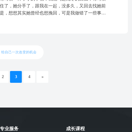
友，到现在认识了8年，4年感情基础，我的初恋，彼此
但是外在让人感觉很自信，对女生也是，眼光很高，近
住了，她分手了，跟我在一起，没多久，又回去找她前
起我忽视了他的内心，生活做得再好都无济于事，这就
，由于我家里变故，他从家里换了工作，换到了我所在的
让女生主动被我的生活或者取得的成绩所吸引，任何追
是，想想其实她曾经也想挽回，可是我做错了一些事，
在付出，值不值得我再去挽回，他也当着我的面跟我说
跑见不到面。他不想被人认为是入赘，但隐秘的家谱上能
得从个人价值来说也应该算是比较优秀的，身高
，可是，最后我让她满身伤痕的离开了！
甩开，我用力拉住他手不放他却把我手都弄破皮了他也
事也表示愿意做，接受了我父母的要求孩子一个跟我
北大读研），成绩都蛮不错（可能说的有些自负，但也是力
了，我真的觉得我爱他爱得尊严都没了！！说着说着又
久的气，闹得特别凶特别特别激动，我母亲强烈不让我
指点迷津，感激不尽！
了他为什么不珍惜我一点！！！
过一年协商好了孩子问题，又在婚礼这些事项上面产生
希望以正常的嫁娶形式办。我们两在中间有点像两边不
我的问题是：1，我能不能外出工作？怎样能说服自己放
，给自己一次改变的机会
脱离原生家庭）我父母身体还行，我也想做自己，做辅
我想要组建自己的家庭，那我得具备一定的经济能力，
出工作还有一个原因是希望我和男朋友能稳定下来，他
2
3
4
»
，他就要住我这边和我父母一起住，我很害怕。大点的
。2，我该不该和男朋友分手，我们的感情是很好，但是
，在小县城确实很难有一份稳定的工作收入能达到这
耗尽。另外就是他家也是农村传统家庭，也是独生子，
想法会有冲突，小到孩子如何称呼双方父母（我父母期
爷奶奶）大到如何办婚礼等等，每一次争执对我们都是
琐碎多了事情会更多，我们的小家鸡飞狗跳……最后我
专业服务
成长课程
调整心态能轻松的面对处理解决。弟弟的离世给我也带来