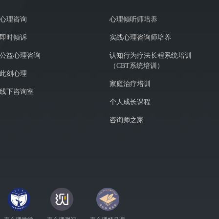
隔一段时间半夜自己忍不住痛哭，会间歇性的做噩梦。可
绪，一直在处理医院法律等等方面事情，把自己装得很
心理咨询
心理倾听师培养
决的，我就会特别特别心慌，精神紧张，失眠，低落，
即时倾诉
实战心理咨询师培养
实际上一般都是越急越乱，越焦躁越没用。如果碰到很
师，我知道招聘不是一下就能搞定的，我也并不是没有
公益心理咨询
认知行为疗法长程系统培训
定我的状态就会一直不太好，心慌得厉害）我就开始灰
（CBT系统培训）
此刻心理
失”的想法。我都在努力自己调节，自己正能量，可是在
家庭治疗培训
理反应就是心慌得很厉害，很害怕自己会抑郁。希望得
线下咨询室
看了觉得合适我，（不太喜欢泛泛的大道理心灵鸡汤，
个人成长课程
一步详细咨询，这几年也有断断续续的看书，练字，瑜
咨询师之家
需要面对的事情越多，我明确自己确实需要心理干预了。