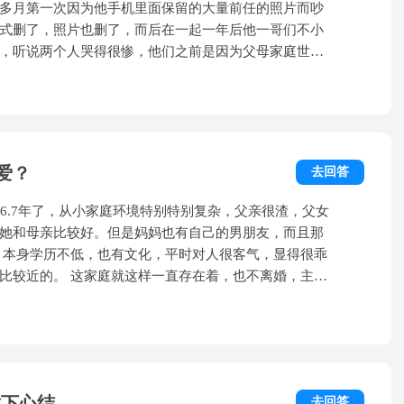
多月第一次因为他手机里面保留的大量前任的照片而吵
式删了，照片也删了，而后在一起一年后他一哥们不小
，听说两个人哭得很惨，他们之前是因为父母家庭世仇
过去了。我和他在一起的时候吵过无数架，最开始他哄
声他面无表情，到最后却是我求着他不要离开我，一年
家很长一段时间，11月14日发现自己怀孕，但由于学业
们又吵架了，那次他说分手，就再也没主动联系过我，而后我
间，想想他到底想不想跟我在一起
爱？
去回答
6.7年了，从小家庭环境特别特别复杂，父亲很渣，父女
她和母亲比较好。但是妈妈也有自己的男朋友，而且那
乖
在着，也不离婚，主要
到她爸手里，所以极力反对父母离婚。她也不愿打官
接触社会，非常老成，深谙社会规则，善于伪装，年纪
感觉。 人长得很高大，长发中性打
像都特别投入地在爱别人，特别会撩，甜言蜜语一大
远或者花上很大力气去取悦别人。在感情里显得没有安
放下心结
去回答