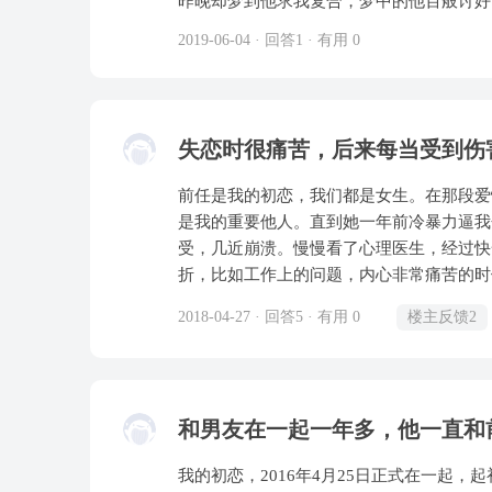
昨晚却梦到他求我复合，梦中的他百般讨好
量保持理智不为他所动，但一方面又渴望他
2019-06-04 · 回答1 · 有用 0
爱我，我甚至以此为傲，不管表现得多矜持
白复合不可能，现实中的他不会那样做，我
解到当初喜欢他就是因为他对我的跪舔，或
语，让我自我感觉特别良好，所以是不是其
失恋时很痛苦，后来每当受到伤
独特性和重要性呢？
前任是我的初恋，我们都是女生。在那段爱
是我的重要他人。直到她一年前冷暴力逼我
受，几近崩溃。慢慢看了心理医生，经过快
折，比如工作上的问题，内心非常痛苦的时
她以前安慰我是我的心理支柱的感觉。然而
2018-04-27 · 回答5 · 有用 0
楼主反馈2
恋的痛苦会一涌而上，叠加着原本的伤心，变得五味杂陈，
的撕扯，言语上的攻击和不断地憎恨才能让
已经淡忘了那种恨，为什么每次在受到其他
这样的情况？不懂是不是因为还是爱着她的原因，还是
和男友在一起一年多，他一直和
谢！
我的初恋，2016年4月25日正式在一起