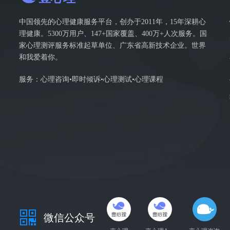
了巨大的创伤，尽管过了近4年，我还是会
能是由于出事时我没有及时宣泄出自己的情
中国领先的心理健康服务平台，创办于2011年，15年深耕心
强大，所以现在只要出现问题我当下不能解
理健康。5300万用户、147+国家覆盖、400万+人次服务。国
焦躁。认为一定要把事情解决了才能安心。
家心理测评服务标准起草单位、广东省高新技术企业。世界
久还解决不了的问题（比如我最近在招聘老
和我爱着你。
这个老师就运行不下去，但这件事一直没搞
服务：心理咨询•即时倾诉•心理测试•心理课程
心，沮丧，绝望，这两年开始冒出“不如消
坏状态的时候的状况越来越糟糕，明显的生
到老师的建议，如果老师能够给我略略指点
需要实质性的建议处理方法。）就会进行下
伽，但已经hold 不住自己了，年龄越大
微信公众号