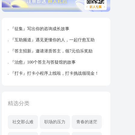
『征集』写出你的咨询成长故事
『互助频道』遇见更懂你的人，一起疗愈互助
『答主招新』邀请潜质答主，领7元伯乐奖励
『治愈』100个答主与答疑馆的故事
『打卡』打卡小程序上线啦，打卡挑战领现金！
精选分类
社交那么难
职场的压力
青春的迷茫