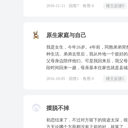
个女孩是异地，网络相识，我知道她是喜欢
起出去，可是他却打电话跟我说别没事老是
2016-11-11 · 回答7 · 有用 0
楼主反馈9
友，她考虑了未来，也想来找我，但是我感
为这样我才发现我们之间有很多问题我想和
要是因为她微信不断的嘘寒问暖让我觉得压
接说你有没有想过有一天我会离开你，我说
蜜来了我的城市玩，要和我见面，我冷处理，然后她提出分
说他就干脆的说了分手，我说了很多他也没
号上认识的，同城异校，也是聊着聊着她透
很好很好，见到我就一脸严肃不开心生气的
原生家庭与自己
感吧，她说喜欢我的时候我也确实有些喜欢
商都很低而我就是其中一个，他对我越冷淡
到了莫名的失望，以后就再也没有微信和她主动联系找过她。 第四
无奈我只有去叫我们在一起的时候的班主任
我是女生，今年26岁。4年前，同胞弟弟
喜欢，聊了两周见面，然后第二次见面成了
他和老师之间说了什么老师说让我有点尊严
种生活。弟弟去世后，我从外地一个挺好的
不是那种厌烦不喜欢，就是想不起来她了，
十度大转弯，说分手就分手一点缓和的语气
父母身边陪伴他们。可是我回来后，我父母
始慢慢意识到她不错，对她升温，也慢慢开
分了手，分手了我好后悔感觉自己掉进了一
段时间回来一趟，母亲基本住家也就是县城
后她说她认识我的时候才和前任分手一个月
里好痛好难受就差没有去死了，每天泪流满
一起的时间真正的享受家庭温暖。我并没有
了，这段让我受伤很大，也有了反思。 第五个女孩是目前认识的，论坛相识，也是异地，在交往，
2016-10-05 · 回答1 · 有用 0
楼主反馈1
上躺着什么也不想干有时候连走路都感觉没
时也对自己没有起到该有的作用而愧疚。回
学生，也兼职模特，可是感觉她太正了太女
多蠢事，叫能帮得上忙说得上话的都叫了，
听从父母的意见和期望，考公务员，事业单
跑步，晚上十点睡觉，无感情经历，热爱学
他对我视而不见，不想理我把我一切联系方
自己放弃了，自己从父母那里借了钱开了一
情又是来得快去得快，当时觉得正能量很不错，现在又觉得是
心疼，从他懵懵懂懂陪着他的我最后是这样
父母也经常念叨我要考个稳定工作。总说他
的感情来得快去得快，通过精神分析咨询过，但是也确实难
我我好的了，想到这些心都碎了，那些日子
摆脱不掉
点像啃老族，自己压力特别特别大，开学的
家庭父母感情好，家庭和睦，前些天父母看
伴或许真的我会做傻事，当初他要离开的时
怀了一个宝宝，但母亲身体不是特别好，没
言笑，这三四年父亲人到中年45岁以后在
初恋结束了，不过对方留下的痕迹太深，很
他从来都没有站在我的角度想过我，我是那
宗接代，失败后，把我当儿子，期望我肩负
软弱但家庭的决定大权都在他手里，母亲看
方无论哪个方面都没有之前的好，就算了，
超市我都买很多很多吃的给他哪怕我自己都