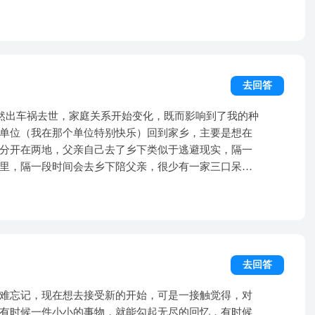
我的，她主动追的我表的白，我也确实同意了做男朋
出去花钱很大，以前他从来不这样说无论我怎样，正因
觉我的喜欢来的快去的快，我可能也就热乎了一周，主
他好好谈谈没想到和他谈了以后情况越来越恶化，他直
力很大，慢慢就对她冷处理了，7月份相识，十一她和闺
了我从来没有想过，因为我信任你对我说的每句话，越
手，我默许。 第三个女孩是微信在公众
有一定要分，但是他对我好冷淡，对班级里的女同学都
露出了对我的喜欢，试图见面，其实我对她也比较有好
样子，我在班里对他来说就是异类，都说谈恋爱的人智
去回答
她，也说了出来，但是当我说出我喜欢她之后就立刻感
我就越想找他谈，越找他越讨厌我也开始躲避我，出于
个女孩社交软件认识的，确实很
去帮我问他看有没有转机但是这是可怕的开始，不知道
突然出车祸去世，家庭关系开始变化，既而影响到了我的种
女朋友，成了女朋友之后我也是莫名的有些没感觉了，
的离开，让我答应他的分手，然而他的态度也是一百八
单位（我在那个单位特别快乐）回到家乡，主要是想在
然后因为考试啊暑假啊两个月没理她，两个月之后我开
都没有，除了分没有别的办法，在这种时候我只能答应
分开在两地，父亲自己去了乡下类似于逃避现实，隔一
始爱上了她，为她考虑了未来考虑了许多，但后来开学
个设好的圈套或许这本来就是事实，我真的崩溃了，心
里，隔一段时间会去乡下陪父亲，很少有一家三口呆在
，走不出前任的阴影，再加上我的冷淡，主动和我分手
面不吃不喝，十多天瘦了十多斤，每天一回宿舍就在床
感觉到家庭经历创伤更加温暖团结相爱，反而相反，同
有了力气，闻到东西都想吐，为了和他在一起我干了好
来后的这几年，我自己工作一直很不理想，开始三年我
强人了，她也知道她是那种“古墓派”，每天五点半起床
我好可悲，我做的一切都没有用，分手了我也去找过他
位，一直没考上，也由于我确实不喜欢考公，这两年我
习的正能量女强人，这让我感觉不是很好，所以我的感
式拉黑，感觉他和我分了就是一种解脱，可是我真的好
个中小学作业辅导班，经营状况不太好，基本没盈利，
束缚。 我不知道到底是什么原因让我
的结局，或许他进了新的圈子我是旧人了他也发现了比
们希望我怎么做。我自己吃住都在家里，没有赚钱，有
以得出答案。 我无论童年还是现在原生
只有鬼才知道我是怎么过来的，如果没有心理医生的陪
去回答
那段时间整宿睡不好。 弟弟去世后，父母自己做过手术
电影还一起牵着手走路。前些年父亲在家比较强势不苟
候我过我会这样但是却给他压力了他说我在逼他，可是
能存活，他们特别特别想要一个儿子，也为了给家族传
家变得越来越温柔甚至有些“软弱”起来了，现在父亲看似
难忘记，现在想去接受新的开始，可是一接触觉得，对
么的爱他可是我在他心里或许一点地位都没有，每次去
儿子的责任。我是女生，有些女生不能做的事，他们想
似强势但实际上决定还是听父亲的，家庭十分温馨。 我
有时候一件小小的事物，就能勾起无尽的回忆，有时候
没有吃过的舍不得吃的，却换来他最后说他并不喜欢，