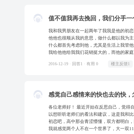
他说是就像我刚刚亲你一样 ，他信了，因
在一起。第二年的时候，他开始不愿意牵我
爱的样子。直到我们的第一次没有血迹，他
第一次提出了分手，原因是我误会他与其他
有愧，他虽不是事事告知于我，却也没骗过
值不值我再去挽回，我们分手一
得，最后承认了错误，跪下来求了他，终于
因为家庭我受不了了才在一起的，他问我那
闹也不少，但他回来了，就好了。这次又到
多是因为我他伤了 ，我跟她说我当初不知
我和我男朋友在一起两年了我我是他的初恋
么？他说和室友两个人要去桌游，我问了一
我们不会谈 。他说他前两个有跟他说实话
他他也很顺从我的意思，做什么都以我为主
就没有理他。就直接关网睡觉了。第二天醒
个人真心过?!那个晚上我忘了我们怎么过
什么都首先考虑到他，尤其是生活上我管他
转了语音信箱。我很伤心，我也很后悔为什
我给他他给我我们花销挺大的，而他的家庭
办法了。但是过去快半个月了，我还走不出
级，每次放假的时候我都想让他陪我了再回
2016-12-19 · 回答1 · 有用 0
楼主反馈1
我就会听可是他并没有说，一切都在默默忍
意，我不知道我无形中已经让他受不了我了
候班里不让谈恋爱我受不了同学们的异样眼
到同学在背面说我和他的风言风语我都默默
感觉自己感情来的快也去的快，
看他流泪看他皱眉我都很心疼舍不得离开，
还没来大学之前我们关系一直都挺好的，但
各位老师好！ 最近开始在反思自己，觉得自己对于感情来得快去得快，想龙卷风一样很难长久，所
学习，我当然是不同意的，生气之下说了很
以想听听老师们的看法和建议，这是我和比较有感觉的
觉到他有点变化，可悲的是我没有意识到他
初恋吧，高中那会青涩懵懂，双方都明白，
我让他去竞选他去了并做上了班长，然而这
我就感觉两个人不在一个世界了，大一双11
街一起去玩但是他说他忙他没时间可是我明