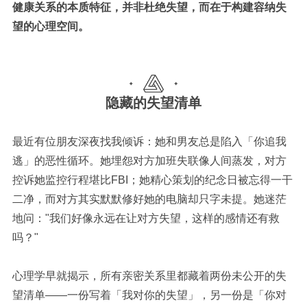
健康关系的本质特征，并非杜绝失望，而在于构建容纳失
望的心理空间
。
隐藏的失望清单
最近有位朋友深夜找我倾诉：她和男友总是陷入「你追我
逃」的恶性循环。她埋怨对方加班失联像人间蒸发，对方
控诉她监控行程堪比
FBI
；她精心策划的纪念日被忘得一干
二净，而对方其实默默修好她的电脑却只字未提。她迷茫
地问：
"
我们好像永远在让对方失望，这样的感情还有救
吗？
"
心理学早就揭示，所有亲密关系里都藏着两份未公开的失
望清单
——一份写着「我对你的失望」，另一份是「你对