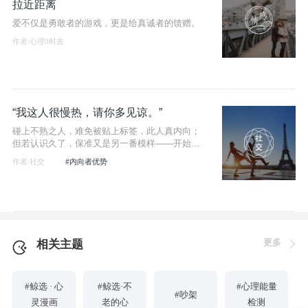
拉近距离
爱不仅是勇敢者的游戏，更是给真诚者的馈赠。
作者:心理0时差
“我这人很慢热，请你多见谅。”
碰上不熟之人，难免被贴上标签，此人真内向；
但若认识久了，保准又是另一番模样——开始冷
冰冰，熟了话痨精。
作者:社交
#内向者优势
更多
相关主题
#鲸选 · 心
#鲸选·不
#心理能量
#吵架
灵漫画
老的心
检测