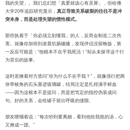
我的失望」。我们总幻想「真爱就该心有灵犀」，但哈佛
大学
20
年追踪研究显示，
真正导致关系破裂的往往不是冲
突本身，而是处理失望的惯性模式。
那些执着于「你必须立刻懂我」的人，反而会制造二次伤
害。就像你加班到凌晨饥肠辘辘，发现伴侣没留晚饭，第
一反应可能是：
“
他根本不在乎我死活！
”
却从未探寻这个行
为背后的故事。
这时若揪着对方质问
"
你为什么不在乎我？
"
，就像强行把两
块带棱角的石头塞进玻璃罐，结局注定是扎得满手鲜血
——因为这根本不是提问，而是把笃定的指控伪装成问
句。
好的关系，会给罐子留出呼吸的缝隙。
朋友哽咽着说：
"
每次吵到要离婚，看到他给我熬的汤，心
又揪成一团。
"