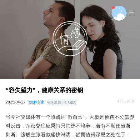
“容失望力”，健康关系的密钥
4771 阅读
2025-04-27
魏娜/专家
收录主题：
#沟通力
当今
社交媒体
有一个热点词
"
做自己
"
，大概是遭遇不公需即
时反击，亲密交往应秉持只筛选不培养，若有不顺便当断
则断。这般主张看似痛快淋漓，然而值得深思之处在于：