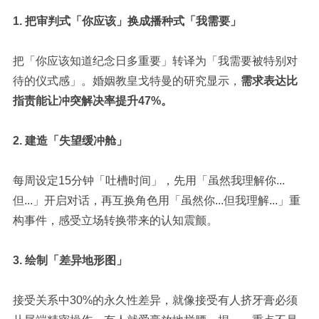
1.
把审判式「你应该」换成播种式「我需要」
把「
你应该知道纪念日多重要
」转译为「
我需要被特别对
待的仪式感
」。婚姻教皇戈特曼的研究显示，
需求表达比
指责能让冲突解决率提升
47%。
2.
建造「失望缓冲舱」
每周设定
15
分钟「吐槽时间」，先用「
虽然我理解你
...
但
...
」开启对话，再互换角色用「
虽然你
...
但我理解
...
」重
构事件，感受立场转换带来的认知震颤。
3.
绘制「差异地形图」
接受关系中
30%
的永久性差异，就像接受有人挤牙膏必须