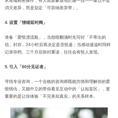
从尾端精密操作，有人就爱豪放地拦腰一捏——重点不是
消灭差异，而是划定「可容纳差异带」。
4.
设置「情绪延时阀」
准备「爱恨漂流瓶」，当怨恨翻涌时先写封「不寄出的
信」封存，
24
小时后再决定是否投递；当感动漫溢时同样
记录存档。三个月后拆封重读，往往会有惊人发现。
5.
引入「
60
分见证者」
寻找
专业咨询，
一个合格的咨询师
既能共情
和理解
你的
爱
恨情仇
，又能
中立的
带你看见互动中的「认知盲区」，更
重要的是让你体验「不完美却真实」的关系样本
。