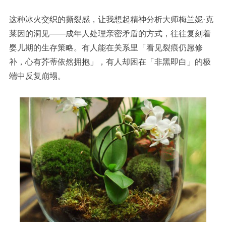
这种冰火交织的撕裂感，让我想起精神分析大师梅兰妮
·克
莱因的洞见——
成年人处理亲密矛盾的方式，往往复刻着
婴儿期的生存策略
。有人能在关系里「看见裂痕仍愿修
补，心有芥蒂依然拥抱」，有人却困在「非黑即白」的极
端中反复崩塌。