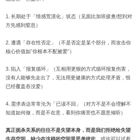
1.
长期处于「情感荒漠化」状态（见面比加班疲惫
/
想到对
方先感到窒息）
2.
遭遇「存在性否定」（
不是否定是某个部分，而
攻击你
核心价值如
"
你根本不配被爱
"
）
3.
陷入「
报复循环
」（互相用更狠的方式循环报复伤害
，
没有人能够先走出了，无法用更健康的方式处理矛盾，恨
已经覆盖吞没爱
）
4.
需求表达
常常
沦为「已读不回」（对方不是
不会理解不
知道如何做
，而是
不在意，看到你痛苦也不愿意倾听
）
真正扼杀关系的往往不是失望本身，而是我们拒绝给失望
生存空间
，
缺少在这样的空间里思考彼此
。或许可以试着