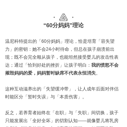
“60分妈妈”理论
温尼科特提出的「
60
分妈妈」理论，恰是培育「容失望
力」的密钥：她不会
24
小时待命，但总在孩子崩溃前出
现；既不会完全顺从孩子，也能坦然接受婴儿的攻击性表
达；通过「恰到好处的挫折」让孩子明白：
我的愤怒不会
摧毁妈妈的爱，妈妈暂时缺席不代表永恒消失
。
这种互动滋养出的「失望缓冲带」，让人成年后面对伴侣
时能区分「暂时失误」与「本质伤害」。
反之，若养育者始终在「
在职
」与「
失职
」间切换，孩子
只能发展出「全好全坏」的切割认知
——就像婴儿将乳房