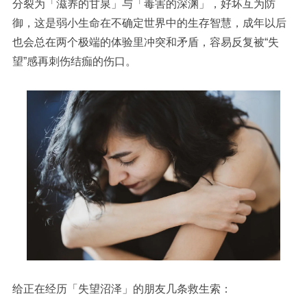
分裂为「滋养的甘泉」与「毒害的深渊」，
好坏互为防
御，
这是弱小生命在不确定世界中的生存智慧
，
成年以后
也会总在两个极端的体验里冲突和矛盾，容易反复被
“失
望”感再刺伤结痂的伤口。
给正在经历「失望沼泽」的朋友几条救生索：