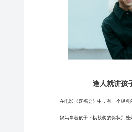
逢人就讲孩
在电影《
喜福会
》中，有一个经典
妈妈拿着孩子下棋获奖的奖状到处