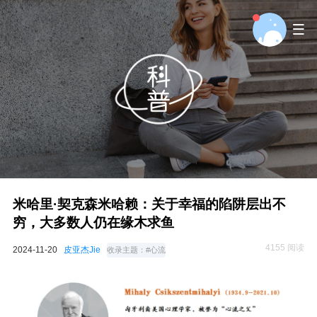
米哈里·契克森米哈赖：关于幸福的陷阱层出不
穷，大多数人仍在缘木求鱼
4155 阅读
2024-11-20
皮亚杰Jie
收录主题：
#心流