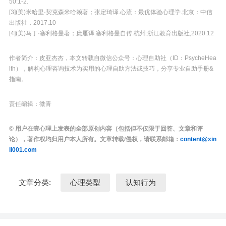
50:1-2.
[3](美)米哈里·契克森米哈赖著；张定琦译.心流：最优体验心理学.北京：中信
出版社，2017.10
[4](美)马丁·塞利格曼著；庞雁译.塞利格曼自传.杭州:浙江教育出版社,2020.12
作者简介：皮亚杰杰，本文转载自微信公众号：心理自助社（ID：PsycheHea
lth），解构心理咨询技术为实用的心理自助方法或技巧，分享专业自助手册&
指南。
责任编辑：微青
© 用户在壹心理上发表的全部原创内容（包括但不仅限于回答、文章和评
论），著作权均归用户本人所有。文章转载/侵权，请联系邮箱：
content@xin
li001.com
文章分类:
心理类型
认知行为