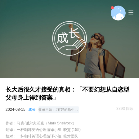
长大后很久才接受的真相：「不要幻想从自恋型
父母身上得到答案」
3393 阅读
2024-08-15
成长
收录主题：
#有好的原生家庭吗
作者：
马克·谢尔夫沃克（
Mark Shelvock
）
翻译：
一杯咖啡英语心理编
译小组
晓雯
(155)
校对：一杯咖啡英语心理编译小组
校对团队