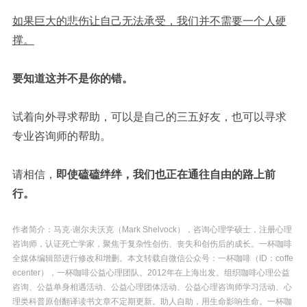
如果巨大的悲伤让自己无法承受，我们并不需要一个人硬
撑。
要知道这并不是你的错。
试着向外寻求帮助，可以是自己的三五好友，也可以寻求
专业咨询师的帮助。
请相信，
即使磕磕绊绊，我们也正在通往自由的路上前
行。
作者简介：
马克·谢尔夫沃克（Mark Shelvock），咨询心理学硕士，注册心理
咨询师，认证死亡学家，聚焦于复杂性创伤、丧失和创伤后的成长。一杯咖啡
全媒体编辑部进行修改和增删。
本文转载自微信公众号：一杯咖啡（ID：coffe
ecenter），一杯咖啡公益心理团队。2012年在上海出发。组织咖啡心理公益
咨询、公益单身相遇活动、公益心理团体活动、公益心理咨询师学习活动、心
理类科普原创翻译读书文章不定期更新。助人自助，用生命影响生命。一杯咖