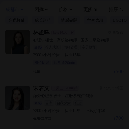
成都市
困扰
价格
更多
排序
焦虑抑郁
成长迷茫
情感破裂
学生优惠
LGBTQ
林孟晖
西安市
后天10:00可约
心理学硕士
|
高校咨询师
|
国家二级咨询师
个人成长
情绪管理
亲子教育
2900+
小时经验
·
从业
15
年
初始访谈
预沟通20min
500
视频
宋若文
北京市/德国
下周三16:00可约
海外心理学硕士
|
注册系统咨询师
自卑
自我探索
焦虑
7200+
小时经验
·
从业
12
年
·
98
%好评率
700
视频/面对面