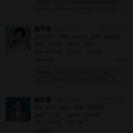
今天下午六点完成了和宋老师的第26
次咨询，但却是第一次来评价。 自己从2008年
第1次抑郁开始，到现在一直还在服药治疗。之
前忽略心理治疗，一直使用药物，直到半年多
前才发现心理治疗也很重要。 宋老师在半年多
高予清
广州市白云区
下周二16:00可约
来一直很耐心地倾听我的消极情绪，并使用精
心理学硕士
|
国家二级咨询师
|
国家三级咨询师
神动力学对它们进行梳理和分析。 前19次咨询
内心冲突
失恋分手
焦虑
我一直在倾泻自己的情绪垃圾，直到我印象最
3000+
小时经验
·
从业
9
年
·
72
个好评
深的第20次咨询。那是我的一个转折点：第1次
600
视频/面对面
开始了积极情绪的输出。尽管后来还是会有消
极情绪，但我已经慢慢开始会觉察和调节了。
已经做了两三年的咨询了。时间久到
今天的咨询又有了新的觉察和突破，所以我觉
忘了。但是跟她在一起真的很有安全感，逐渐
得有必要在这里感谢宋老师的努力，感谢她一
拥有了力量
直以来的温暖和专业的沟通和分析。 也真诚地
希望大家一切都好 : )
秦红霞
蚌埠市/合肥市
下周二15:00可约
博士
|
高校心理教师
|
国家二级咨询师
个人成长
情绪管理
心理健康
2400+
小时经验
·
从业
15
年
初始访谈