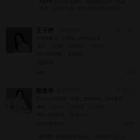
经过多次咨询，我感觉自己有了很多
也非常实惠，这让我能够没有太大经济压力地
改变，从咽不下饭，睡不着觉的状态到现在想
去咨询。我觉得他很为来访者着想。谢谢你陈
要打起精神，好好生活的自己，我觉得自己成
老师
长的还不错，感谢老师的陪伴和支持，最重要
的是老师非常专业。也许我和谢老师的咨询工
王子伊
上海市
后天14:00可约
作还有很长的路要走，不过我现在没有那么多
心理学硕士
|
上海市心理学会会员
怀疑和恐惧，而是充满期待。谢老师，很高兴
个人成长
情绪管理
人际关系
遇见你，合作愉快🤝
800+
小时经验
·
从业
4
年
初始访谈
400
视频
陈显华
海口市
明天08:30可约
中小学心理老师
|
国家二级咨询师
|
持续督导
个人成长
心理健康
人际关系
3600+
小时经验
·
从业
11
年
600
语音/视频/面对面
咨询师特别有耐心，能够非常充分的