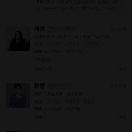
刘老师冷静又循循善诱的咨询方式帮
助我进一步了解了自己，非常感谢她的陪伴让
我平稳地度过了这次难关。强烈推荐！祝刘老
师工作顺利！
何筱
武汉市
下周一13:00可约
心理学硕士
|
心理治疗师
|
国家二级咨询师
个人成长
人际关系
心理健康
3400+
小时经验
·
从业
11
年
初始访谈
500
视频/面对面
林慧
重庆市
明天09:00可约
国家二级咨询师
|
持续督导
个人成长
情绪管理
性心理
3600+
小时经验
·
从业
7
年
500
视频