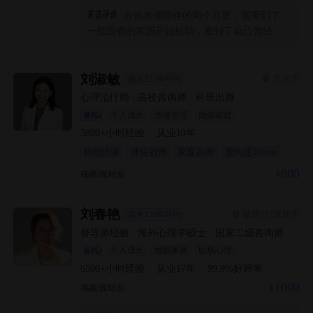
在侯老师陪伴的两个月里，我看到了
一些固有的东西开始松动，看到了自己曾经一
遍遍强化的模式，看到了一直处在紧绷、战备
和努力状态的身体，我好像从执拗的斑驳壳子
里跳脱出来，看着它，逐渐开始松动、裂开了
刘淑敏
北京市
后天15:00可约
缝。侯老师像一个网，无论我在里面怎么混乱
心理治疗师
|
高校咨询师
|
科班出身
或者低沉，他都可以稳稳承载住，并一遍遍耐
个人成长
情绪管理
婚姻家庭
心的给我引导，让我大脑和情绪都平静下来，
3800+
小时经验
·
从业
10
年
体验之前不曾注意过的感受，那些感受逐渐成
初始访谈
伴侣咨询
家庭咨询
预沟通20min
型可感。也希望每一个还在痛苦沉沦的人，不
要放弃自己，你再看看生命的本能，值得惊
800
视频/面对面
讶。
刘春艳
新西兰/深圳市
后天13:00可约
督导师经验
|
海外心理学硕士
|
国家二级咨询师
个人成长
婚姻家庭
职场心理
6500+
小时经验
·
从业
17
年
·
99.9
%好评率
1000
视频/面对面