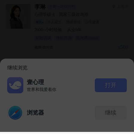
身边。
李琳
上海市
下周一10:00可约
心理学硕士
|
国家三级咨询师
个人成长
情绪管理
心理健康
2600+
小时经验
·
从业
6
年
初始访谈
伴侣咨询
预沟通20min
500
视频/面对面
刘婉婷
成都市
后天11:00可约
继续浏览
初级心理治疗师
|
高校咨询师
|
科班出身
个人成长
情绪管理
职场心理
智能匹配咨询师
壹心理
打开
更快捷更安心！
1000+
小时经验
·
从业
4
年
世界和我爱着你
初始访谈
预沟通20min
400
视频
浏览器
继续
心理咨询
咨询室
消息