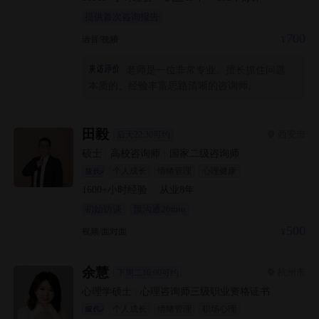
提供首次咨询报告
700
语音/视频
老师是一位非常专业、擅长抓住问题
本质的、经验丰富思路清晰的咨询师。
田毅
西安市
后天22:30可约
硕士
|
高校咨询师
|
国家二级咨询师
个人成长
情绪管理
心理健康
1600+
小时经验
·
从业
8
年
初始访谈
预沟通20min
500
视频/面对面
余慧
杭州市
下周二16:00可约
心理学硕士
|
心理咨询师三级职业资格证书
个人成长
情绪管理
职场心理