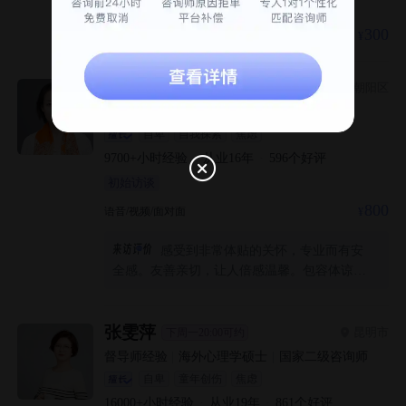
初始访谈
300
视频/面对面
孟秀莲
北京市朝阳区
后天16:00可约
督导师经验
|
科班出身
|
国家二级咨询师
自卑
自我探索
焦虑
9700+
小时经验
·
从业
16
年
·
596
个好评
初始访谈
800
语音/视频/面对面
感受到非常体贴的关怀，专业而有安
全感。友善亲切，让人倍感温馨。包容体谅，
真的很感动。谢谢您🌹
张雯萍
昆明市
下周一20:00可约
督导师经验
|
海外心理学硕士
|
国家二级咨询师
自卑
童年创伤
焦虑
16000+
小时经验
·
从业
19
年
·
861
个好评