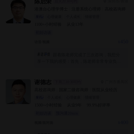
询都是这样，我应该会继续做多次的咨询
陈启荣
深圳市/香港
后天20:30可约
港澳台心理学博士
|
注册系统心理师
|
高校咨询师
心理健康
个人成长
情绪管理
1100+
小时经验
·
从业
13
年
初始访谈
450
语音/视频
跟着陈老师完成了三次咨询，我想分
享一下我的感受：首先，陈老师非常专业负
责，他并不是急着给我方法，而是耐心地听我
讲完那些困扰我很久的细节，甚至能敏锐地捕
捉到我自己都没意识到的问题。 其次，他的方
谢德志
广州市番禺区
下周二10:30可约
法很灵活。他没有一上来就用某种固定的技
高校咨询师
|
国家二级咨询师
|
医院从业经历
术，而是根据我的情况教我安全地、蝴蝶拍拍
个人成长
心理健康
情绪管理
这些我能实际用到的方法，他也很坦诚地告诉
1500+
小时经验
·
从业
9
年
·
99.9
%好评率
我治疗的边界和原理，让我知道我在被专业的
初始访谈
预沟通20min
引导。 最让我感激的是我的变化，从过去害怕
逃避，只能忍着，到现在敢于面对。我不仅学
400
视频/面对面
会了和我的恐惧相处的新方式，还做了以前绝
对做不到的事。 陈老师不仅专业强，他的费用