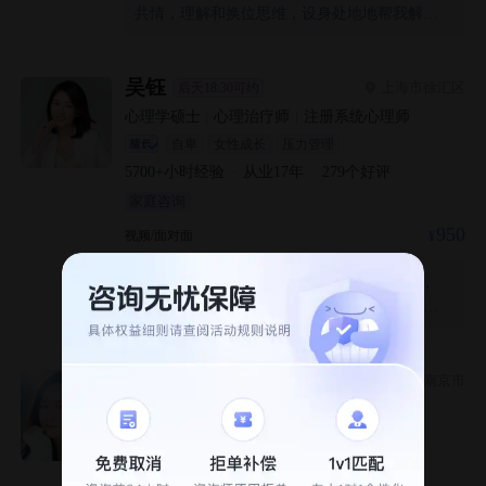
共情，理解和换位思维，设身处地地帮我解决
问题，并且能够给出一些操作性很高的情绪调
节技能，帮我更好调节情绪，总体非常感谢，
非常满意，推荐
吴钰
上海市徐汇区
后天18:30可约
心理学硕士
|
心理治疗师
|
注册系统心理师
自卑
女性成长
压力管理
5700+
小时经验
·
从业
17
年
·
279
个好评
家庭咨询
950
视频/面对面
老师很温柔，能接住我的焦虑情绪，
我是有自己的规划的提前梳理了自己的问题，
还被老师肯定了我的节奏，因为之前被情感机
构骗过所以不知道正规的是什么样的，同时也
去咨询公立医院，这位老师和医院医生给我的
乔建宁
南京市
下周一10:00可约
感觉差不多，都是鼓励自我觉察，引导我去思
海外留学硕士
|
社会工作者
|
医院从业经历
考，符合我的心理预期，就是我忍不住说很
个人成长
性心理
情绪管理
多，感觉老师很有经验能从我混乱的语句里找
1500+
小时经验
·
从业
5
年
到关键点，专业性很强，期待后面的配合