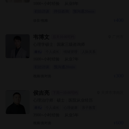
1000+
小时经验
·
从业
8
年
初始访谈
伴侣咨询
预沟通20min
400
语音/视频
韦博文
广州市
后天16:00可约
心理学硕士
|
国家三级咨询师
个人成长
情绪管理
人际关系
1600+
小时经验
·
从业
7
年
初始访谈
预沟通20min
300
视频/面对面
侯吉亮
天津市津南区
下周一10:00可约
心理治疗师
|
硕士
|
医院从业经历
个人成长
心理健康
亲子教育
3900+
小时经验
·
从业
5
年
600
视频/面对面