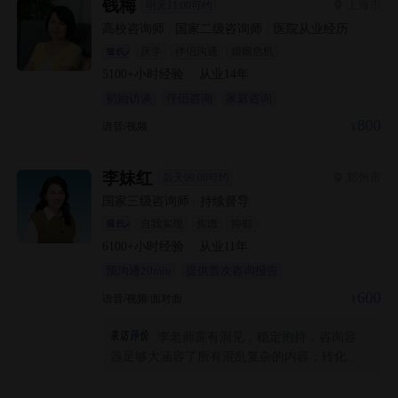
钱梅
上海市
明天11:00可约
高校咨询师
|
国家二级咨询师
|
医院从业经历
厌学
伴侣沟通
婚姻危机
5100+
小时经验
·
从业
14
年
初始访谈
伴侣咨询
家庭咨询
800
语音/视频
李妹红
郑州市
后天09:00可约
国家三级咨询师
|
持续督导
自我实现
焦虑
抑郁
6100+
小时经验
·
从业
11
年
预沟通20min
提供首次咨询报告
600
语音/视频/面对面
李老师富有洞见，稳定抱持，咨询容
器足够大涵容了所有混乱复杂的内容，转化为
鼓励与滋养，对我而言是非常理想的急救客
体，感恩遇见一位贵人把我托举回另一位贵人