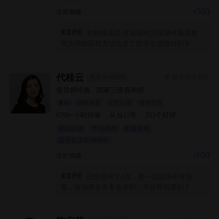
500
语音/视频
老师很亲切 在这段时间里陪伴着我教
我实用的应对方法给足了我安全感也特别专业
能精准的找到我的恐惧点 特别感谢老师 我好了
很多很多 希望再后续的咨询里我能更加勇敢进
步
代桂云
青岛市市北区
明天19:00可约
督导师经验
|
国家三级咨询师
婚姻家庭
恋爱心理
情绪管理
6700+
小时经验
·
从业
12
年
·
353
个好评
初始访谈
伴侣咨询
家庭咨询
提供首次咨询报告
600
语音/视频
已经咨询了4次，第一次咨询非常惊
喜，咨询师非常专业犀利，不仅帮我看到了底
层，还串起了关联链条，还有课后作业的练习
能直接帮我改善思维与行为。之后的每一次咨