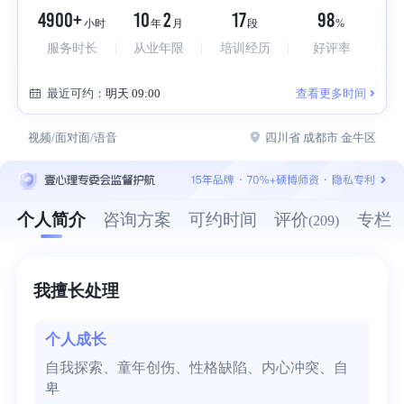
4900+
10
2
17
98
小时
年
月
段
%
服务时长
从业年限
培训经历
好评率
最近可约：
明天 09:00
查看更多时间
视频/面对面/语音
四川省 成都市 金牛区
个人简介
咨询方案
可约时间
评价
专栏
(209)
我擅长处理
个人成长
自我探索、童年创伤、性格缺陷、内心冲突、自
卑