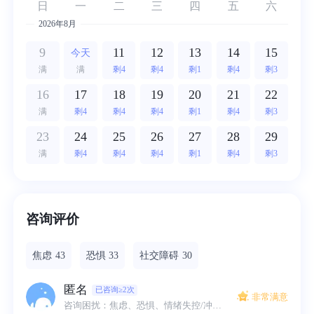
日
一
二
三
四
五
六
2026年8月
9
11
12
13
14
15
今天
满
满
剩4
剩4
剩1
剩4
剩3
16
17
18
19
20
21
22
满
剩4
剩4
剩4
剩1
剩4
剩3
23
24
25
26
27
28
29
满
剩4
剩4
剩4
剩1
剩4
剩3
咨询评价
焦虑
43
恐惧
33
社交障碍
30
匿名
已咨询≥2次
非常满意
咨询困扰：焦虑、恐惧、情绪失控/冲动、被害妄想、社交障碍、异性朋友、性取向