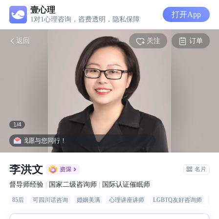
壹心理
打开App
1对1心理咨询，咨费透明，隐私保障
关注
订单
返回
1
/
4
辛，我愿与您同行！
李洪文
名片
督导师经验
|
国家二级咨询师
|
国际认证催眠师
85后
可四川话咨询
婚姻美满
心理讲座讲师
LGBTQ友好咨询师
企