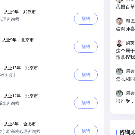
我搜百草
·
从业9年
·
武汉市
预约
心理咨询师
谢德
咨询师喜
·
从业9年
·
北京市
魏芙
预约
这个属于
想拿捏我
·
从业15年
·
北京市
周弗
预约
咨询硕士
怎么和同
周弗
·
从业12年
·
北京市
很难受，
预约
系统咨询师
·
从业8年
·
合肥市
预约
治疗师/高校心理咨询师
咨询