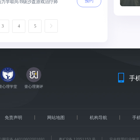
预约
动力学取向/B级沙盘游戏治疗师
3
4
5
手
壹心理学堂
壹心理测评
免责声明
网站地图
机构导航
手
网安备 44010602001691
粤ICP备 12051153 号
安全联盟行业验