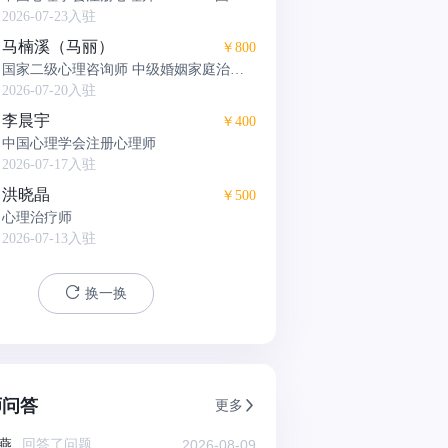
二级心理咨询师
2026-07-23入驻
马楠溪（马丽）
￥800
国家二级心理咨询师 中级婚姻家庭治疗
师 动力学咨询师
2026-07-20入驻
李晨宇
￥400
中国心理学会注册心理师
2026-07-17入驻
洪晓晶
￥500
心理治疗师
2026-07-13入驻
换一换
师问答
更多
燕
回答了问题
2026-08-09