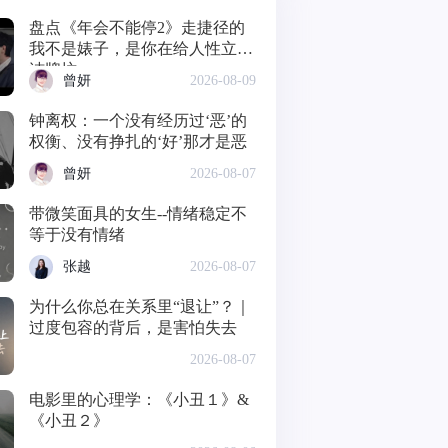
盘点《年会不能停2》走捷径的
我不是婊子，是你在给人性立贞
洁牌坊
曾妍
2026-08-09
钟离权：一个没有经历过‘恶’的
权衡、没有挣扎的‘好’那才是恶
曾妍
2026-08-07
带微笑面具的女生--情绪稳定不
等于没有情绪
张越
2026-08-07
为什么你总在关系里“退让”？｜
过度包容的背后，是害怕失去
2026-08-07
电影里的心理学：《小丑１》&
《小丑２》