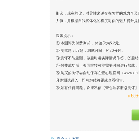
那么，现在的你，对异性来说存在怎样的魅力？又
力值，并根据自我客体化的程度对你的魅力提升提
温馨提示：
① 本测评为付费测试， 体验价为5.2元。
② 测试题：57题，测试时间：约20分钟。
③ 测评不能重测，做题时请实际情况作答，答题
④ 付费成功后，页面跳转可能需要时间进行加载
⑤ 购买的测评会自动保存在壹心理官网（www.xin
具体测试进入，即可继续答题或查看报告。
⑥ 如有任何问题，欢迎私信【壹心理客服@测评
6.6
￥
喜欢？！收藏