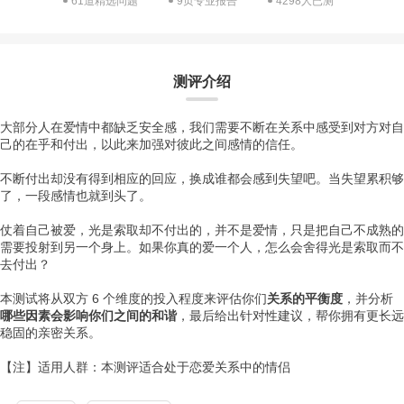
61道精选问题
9页专业报告
4298人已测
测评介绍
大部分人在爱情中都缺乏安全感，我们需要不断在关系中感受到对方对自
己的在乎和付出，以此来加强对彼此之间感情的信任。
不断付出却没有得到相应的回应，换成谁都会感到失望吧。当失望累积够
了，一段感情也就到头了。
仗着自己被爱，光是索取却不付出的，并不是爱情，只是把自己不成熟的
需要投射到另一个身上。如果你真的爱一个人，怎么会舍得光是索取而不
去付出？
本测试将从双方 6 个维度的投入程度来评估你们
关系的平衡度
，并分析
哪些因素会影响你们之间的和谐
，最后给出针对性建议，帮你拥有更长远
稳固的亲密关系。
【注】适用人群：本测评适合处于恋爱关系中的情侣