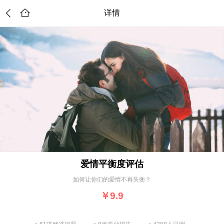
详情
爱情平衡度评估
如何让你们的爱情不再失衡？
￥9.9