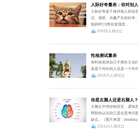
人际好奇量表：你对别
人际好奇是个体对他人的信息
法、感受、兴趣产生的好奇。
制的IPCS带你发现答...
95938人测试过
性格测试量表
有时候觉得自己不擅长主动
底是个内向的人还是一个外向的
282875人测试过
你是左脑人还是右脑人
大脑左半球控制语言、逻辑
帮助你认识自己是在思考问
缺点。（图片来源：pixabay..
236114人测试过