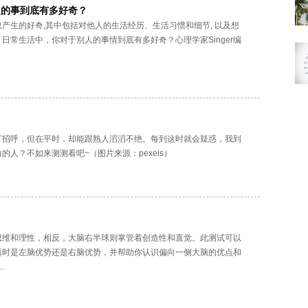
人的事到底有多好奇？
产生的好奇,其中包括对他人的生活经历、生活习惯和细节, 以及想
日常生活中，你对于别人的事情到底有多好奇？心理学家Singer编
打招呼，但在平时，却能跟熟人滔滔不绝。每到这时就会疑惑，我到
人？不如来测测看吧~（图片来源：pexels）
？
思维和理性，相反，大脑右半球则掌管着创造性和直觉。此测试可以
题时是左脑优势还是右脑优势，并帮助你认识偏向一侧大脑的优点和
.