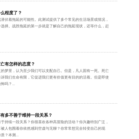
什么程度了？
就潜伏着拖延的可能性。此测试提供了多个常见的生活场景或情况，
并选择。战胜拖延的第一步就是了解自己的拖延现状，还等什么，赶
死亡有怎样的态度？
义的梦里，认为至少我们可以支配自己。但是，凡人固有一死。死亡
告诉我们生命有限，它促进我们更有价值更有目的的活着。但是即使
吗？...
你有多不善于维持一段关系？
善于持续一段关系？你很喜欢各种高冒险的活动？你兴趣特别广泛，
算被人包围着你依然感到空虚与无聊？你常常想完全转变自己的现
？本测...