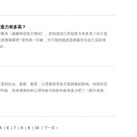
创造力有多高？
型量表《威廉斯创造力测试》。想知道自己的创造力有多高？自己是
快来测测看吧~请凭第一印象，为下面的描述选择最符合自己实际情
..
它受到社会、家庭、教育、心理素质等各方面因素的影响。你所经历
理年龄，快来测测你的心理年龄与实际年龄差多少吧？（图片来源：
5
|
6
|
7
|
8
|
9
|
10
|
下一页