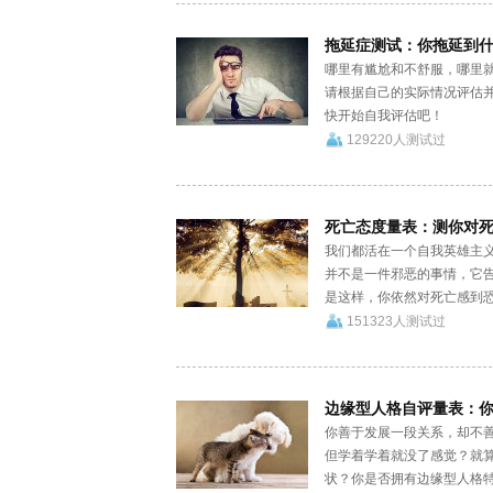
拖延症测试：你拖延到
哪里有尴尬和不舒服，哪里
请根据自己的实际情况评估
快开始自我评估吧！
129220人测试过
死亡态度量表：测你对
我们都活在一个自我英雄主
并不是一件邪恶的事情，它
是这样，你依然对死亡感到恐怖
151323人测试过
边缘型人格自评量表：
你善于发展一段关系，却不
但学着学着就没了感觉？就
状？你是否拥有边缘型人格特质