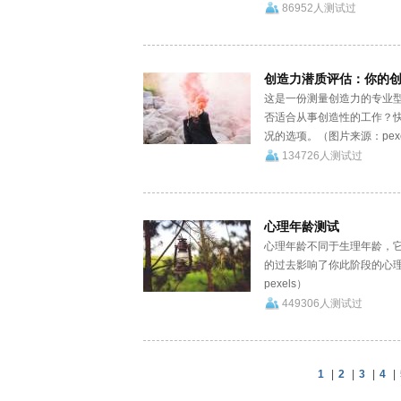
86952人测试过
创造力潜质评估：你的
这是一份测量创造力的专业
否适合从事创造性的工作？
况的选项。（图片来源：pexel.
134726人测试过
心理年龄测试
心理年龄不同于生理年龄，
的过去影响了你此阶段的心
pexels）
449306人测试过
1
|
2
|
3
|
4
|