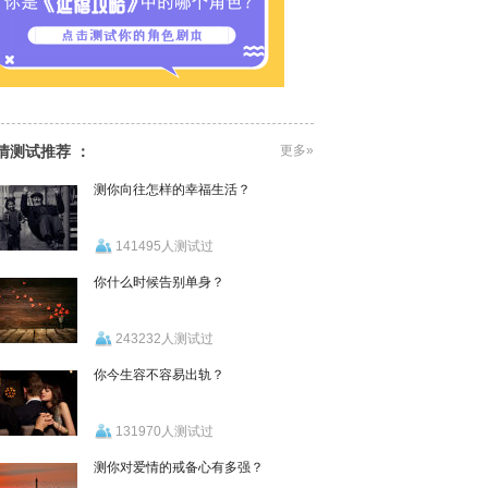
情测试推荐 ：
更多»
测你向往怎样的幸福生活？
141495人测试过
你什么时候告别单身？
243232人测试过
你今生容不容易出轨？
131970人测试过
测你对爱情的戒备心有多强？