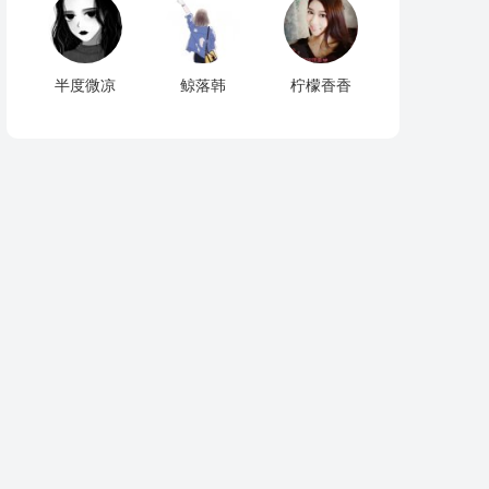
半度微凉
鲸落韩
柠檬香香