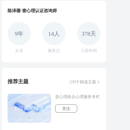
陈泽珊·壹心理认证咨询师
9年
14人
378天
从业
服务过
入驻时间
推荐主题
239个精选主题
壹心理政企心理服务专栏
B端新闻报道
关注