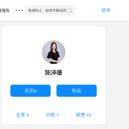
登录
业报告
陈泽珊
关注ta
私信
文章 4
问答 5
获赞 43