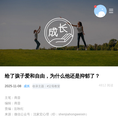
给了孩子爱和自由，为什么他还是抑郁了？
4812 阅读
2025-11-08
成长
收录主题：
#父母教室
主笔：商昔
编辑：商昔
责编：彭秋红
来源：微信公众号：沈家宏心理（ID：shenjiahongweixin）