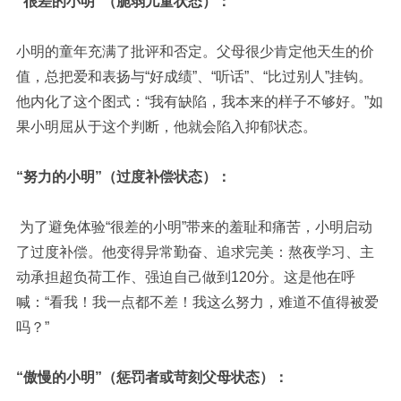
“很差的小明”（脆弱儿童状态）：
小明的童年充满了批评和否定。父母很少肯定他天生的价
值，总把爱和表扬与“好成绩”、“听话”、“比过别人”挂钩。
他内化了这个图式：“我有缺陷，我本来的样子不够好。”如
果小明屈从于这个判断，他就会陷入抑郁状态。
“努力的小明”（过度补偿状态）：
为了避免体验“很差的小明”带来的羞耻和痛苦，小明启动
了过度补偿。他变得异常勤奋、追求完美：熬夜学习、主
动承担超负荷工作、强迫自己做到120分。这是他在呼
喊：“看我！我一点都不差！我这么努力，难道不值得被爱
吗？”
“傲慢的小明”（惩罚者或苛刻父母状态）：