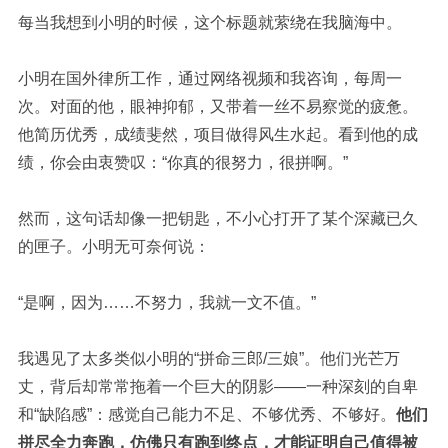
每当我想到小明的时候，这个标题就萦绕在我脑海中。
小明在国外律所工作，通过网络视频和我咨询，每周一
次。对面的他，眼神抑郁，又带着一丝不易察觉的疲惫。
他简历优秀，成绩斐然，项目做得风生水起。看到他的成
绩，你会由衷赞叹：
“你真的很努力，很拼啊。”
然而，这句话却像一把钥匙，不小心打开了某个深藏已久
的匣子。小明无可奈何说：
“是啊，因为……不努力，我就一文不值。”
我遇见了太多类似小明的“拼命三郎/三娘”。他们光芒万
丈，背后却常常拖着一个巨大的阴影——一种深刻的自卑
和“缺陷感”：感觉自己能力不足、不够优秀、不够好。
他们
拼尽全力奔跑，仿佛只有跑到终点，才能证明自己值得被