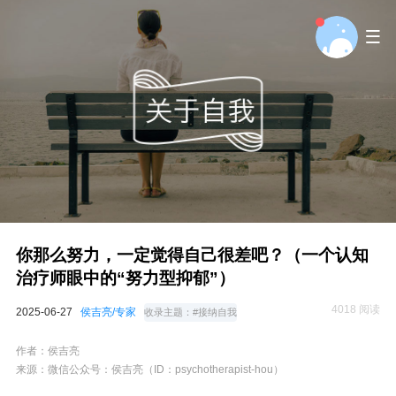
你那么努力，一定觉得自己很差吧？（一个认知
治疗师眼中的“努力型抑郁”）
4018 阅读
2025-06-27
侯吉亮/专家
收录主题：
#接纳自我
作者：
侯吉亮
来源：微信公众号：
侯吉亮（ID：psychotherapist-hou）