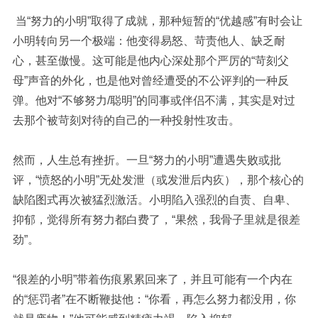
当“努力的小明”取得了成就，那种短暂的“优越感”有时会让
小明转向另一个极端：他变得易怒、苛责他人、缺乏耐
心，甚至傲慢。这可能是他内心深处那个严厉的“苛刻父
母”声音的外化，也是他对曾经遭受的不公评判的一种反
弹。他对“不够努力/聪明”的同事或伴侣不满，其实是对过
去那个被苛刻对待的自己的一种投射性攻击。
然而，人生总有挫折。一旦“努力的小明”遭遇失败或批
评，“愤怒的小明”无处发泄（或发泄后内疚），那个核心的
缺陷图式再次被猛烈激活。小明陷入强烈的自责、自卑、
抑郁，觉得所有努力都白费了，
“果然，我骨子里就是很差
劲”
。
“很差的小明”带着伤痕累累回来了，并且可能有一个内在
的“惩罚者”在不断鞭挞他：
“你看，再怎么努力都没用，你