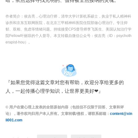
暗，依然选择寻找光明的、值得被全然接纳的灵魂。
作者简介：侯吉亮，心理治疗师，清华大学计算机系硕士，执业于私人精神科
诊所和京东互联网医院，在北京三甲精神科医院住院部做心理治疗。专注抑
郁、
双相
、焦虑等情绪问题。持续接受CPS督导师李飞医生、美国认知治疗学
院Fellow叶丽琼的个人督导。本文转载自微信公众号：侯吉亮（ID：psychoth
erapist-hou）。
『如果您觉得这篇文章对您有帮助，欢迎分享给更多的
人，一起传播心理学知识，让世界更美好❤
』
© 用户在壹心理上发表的全部原创内容（包括但不仅限于回答、文章和评
论），著作权均归用户本人所有。文章转载/侵权，请联系邮箱：
content@xin
li001.com