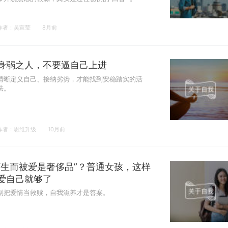
作者：吴宣莹
8月前
身弱之人，不要逼自己上进
清晰定义自己、接纳劣势，才能找到安稳踏实的活
法。
作者：思维升级
10月前
“生而被爱是奢侈品”？普通女孩，这样
爱自己就够了
别把爱情当救赎，自我滋养才是答案。