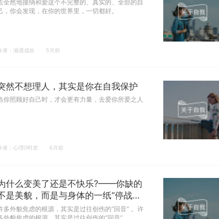
去全然地接纳和爱这个不完整的、真实的、全部的自
己，你会发现，在你的世界里，一切都好。
作者：湘遇成欢
5月前
突然不想理人，其实是你在自我保护
当你照顾好自己时，才会更有力量，去爱你所爱之人
作者：心理0时差
6月前
为什么变美了还是不快乐?——你缺的
不是美貌，而是与身体的一纸“停战协
议"
许多外貌焦虑的根源，其实是过往创伤的“回音” 。许
多外貌焦虑的根源，其实是过往创伤的“回音” 。