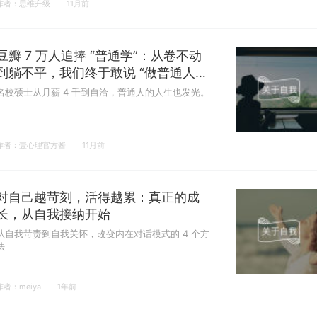
作者：思维升级
11月前
豆瓣 7 万人追捧 “普通学”：从卷不动
到躺不平，我们终于敢说 “做普通人挺
好”
名校硕士从月薪 4 千到自洽，普通人的人生也发光。
作者：壹心理官方酱
11月前
对自己越苛刻，活得越累：真正的成
长，从自我接纳开始
从自我苛责到自我关怀，改变内在对话模式的 4 个方
法
作者：meiya
1年前