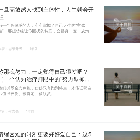
一旦高敏感人找到主体性，人生就会开
挂
当一个高敏感的人，牢牢掌握了自己人生的“主体
性”，那些曾经让你困扰的特质，会摇身一变，成为你
独特的优势。
作者：思维升级
1年前
你那么努力，一定觉得自己很差吧？
（一个认知治疗师眼中的“努力型抑
郁”）
他们拼尽全力奔跑，仿佛只有跑到终点，才能证明自
己值得被爱、被肯定、被欣赏。
作者：侯吉亮
1年前
情绪困难的时刻更要好好爱自己：这5