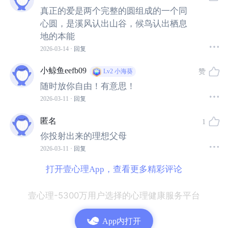
往往能够反映一个女性的内心，可能是缺少原生家庭，特
真正的爱是两个完整的圆组成的一个同
别是父亲的关注和接纳、赞赏和夸奖、鼓励和支持。
心圆，是溪风认出山谷，候鸟认出栖息
地的本能
于是女性就会下意识地把这种需求投射到伴侣身上，表现
2026-03-14
· 回复
为对伴侣有着过高的期待，过高的要求，甚至有时候会被
小鲸鱼eefb09
说成“无理取闹”。久而久之，两个人的关系就会变成一种追
赞
Lv2
小海葵
随时放你自由！有意思！
逃模式，你追他逃，你越是歇斯底里，他越是无动于衷。
2026-03-11
· 回复
所以我们要认清的一个事实是，
现实里的伴侣，他是另外
匿名
1
一个“独立的人”。
你投射出来的理想父母
2026-03-11
· 回复
是“你以外”的一个人。他有自己的思想和需求，有他好的一
打开壹心理App，查看更多精彩评论
面，也有他的阴暗面。
壹心理-5300万用户选择的心理健康服务平台
还有很重要的一点是，他是一个“普通人”。他不是从天而降
的天使，来弥补你内心的空洞，来治愈你童年的创伤。而
App内打开