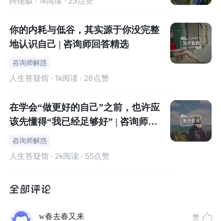
阿佬叙
· 1k阅读 · 23点赞
01
你的内耗与低谷，其实源于你没完整
地认识自己 | 咨询师回答精选
女性在爱情中常常
咨询师解惑
混淆自我投射与真实他人
人生答疑馆
· 1k阅读 · 26点赞
很多女人分不清，你幻想的那个理想伴侣，他可能又高大
在学会“做更好的自己”之前，也许应
又温柔，总在你需要的时候出现，会给你情绪价值和包
该先懂得“我已经足够好” | 咨询师回
容，总能够体贴你的内心，给你来自内心深处的理解，给
答精选
予那种灵魂的共鸣和生活上的帮衬……
咨询师解惑
人生答疑馆
· 2k阅读 · 55点赞
但这其实是你对你自己的爱，是一种自我之爱。
只是你自己的观念里渴望拥有一个这样的完美伴侣，你渴
望得到这样的一份完美无暇的，无条件接纳你的爱。而这
w春去春又来
赞