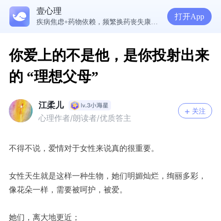
5300万人在这里获得专业心理帮助
壹心理
读懂防御机制，才能看见自己内心的真实需求
打开App
疾病焦虑+药物依赖，频繁换药丧失康复信心，怎么办？
走进内敛恋人的心，需要观察、回应和拥抱
你爱上的不是他，是你投射出来
的 “理想父母”
江柔儿
关注
心理作者/朗读者/优质答主
不得不说，爱情对于女性来说真的很重要。
女性天生就是这样一种生物，她们明媚灿烂，绚丽多彩，
像花朵一样，需要被呵护，被爱。
她们，离大地更近；