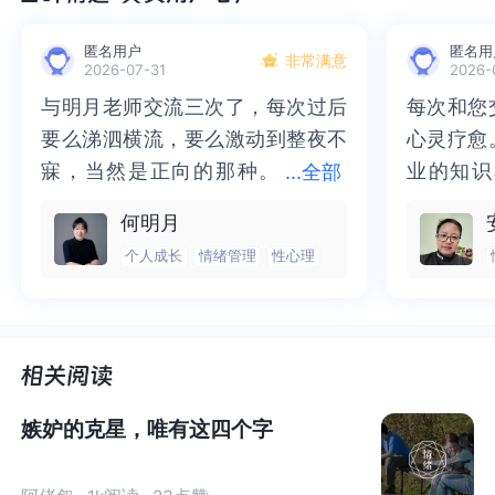
现实的生活有一些差池的。
匿名用户
匿名用
非常满意
2026-07-31
2026-
女性天生敏感细腻，再加上周围人的不理解，这样不正确
与明月老师交流三次了，每次过后
与明月老师交流三次了，每次过后
每次和您
每次和您
的认知往往会造成女性的心灵受到不同程度的伤害，下面
要么涕泗横流，要么激动到整夜不
要么涕泗横流，要么激动到整夜不
心灵疗愈
心灵疗愈
就让我来梳理一下这些容易被混淆的点。
寐，当然是正向的那种。
寐，当然是正向的那种。二十多年
业的知识
业的知识
...
全部
二十多年的抑塞之气一点点剥离开
的抑塞之气一点点剥离开来，觉得
为我点亮
前行的路
何明月
来，觉得不必再踽踽独行，也不必
不必再踽踽独行，也不必再困于桎
我喘不过
气的情绪
个人成长
情绪管理
性心理
再困于桎梏，更不必觉得这半生所
梏，更不必觉得这半生所积，靡有
逐渐释然
然。感谢
积，靡有孑遗。“行到水穷处，坐看
孑遗。“行到水穷处，坐看云起
光芒，也
也让我有
云起时”，此后大概不必再负着旧日
时”，此后大概不必再负着旧日前
气。真心
感谢您，
前行。
行。
好咨询师
师！
嫉妒的克星，唯有这四个字