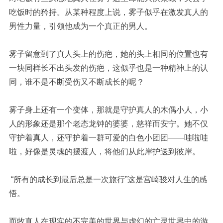
吃饭时的矜持。从某种程度上说，雾子似乎在激发真人的
男性力量，引领他成为一个真正的男人。
雾子留意到了真人头上的伤疤，她的头上相同的位置也有
一块同样长不出头发的伤疤，这似乎也是一种精神上的认
同，谁不是不断受伤又不断成长的呢？
雾子身上还有一个变体，那就是守护真人的木偶小人，小
人的形象还是那个老态龙钟的婆婆，慈祥而安宁。她不仅
守护着真人，还守护着一群可爱的白色小团团
——哇啦哇
啦，好像是灵魂的摆渡人，将他们从此岸护送到彼岸。
“
所有的成长到最后总是一次旅行
”
这是宫崎骏对人生的感
悟。
而牧真人在现实的不完美的世界与虚幻的亡灵世界中的游