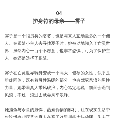
04
护身符的母亲
——雾子
雾子是一个很另类的婆婆，也是与真人互动最多的一个佣
人。在跟随小主人去寻找夏子时，她被动地闯入了亡灵世
界，虽然内心一百个不愿意，也非常恐惧，可为了保护主
人，她还是选择了跟随。
雾子在亡灵世界转身变成一个高大、健硕的女性，似乎是
雌雄同体，既有着母性温暖的部分，也有驾驭风浪的男性
力量。她带着真人乘风破浪，内心笃定地说：前面会遇到
风浪，不过，浪过去就会风平浪静。
她捕鱼与杀鱼的彪悍，蒸煮食物的麻利，让在现实生活中
对吃饭有些厌恶地真人在雾子这里却能大快朵颐，失去了