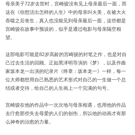
母亲美子
72
岁去世时，宫崎骏没有见上母亲最后一面，而
这在《你想活出怎样的人生》中的母亲叫火美，在被大火
吞噬之后丧生，真人也没能见到母亲最后一面，这些都是
宫崎骏在故事中预设的，似乎是通过电影与母亲隔空相
望。
这部电影可能是
82
岁高龄的宫崎骏的封笔之作，也是对自
己过去生活的回顾。正如黑泽明导演的《梦》，以及作曲
家坂本龙一出演的纪录片《终章：坂本龙一》一样，每一
位大师都想用自己熟悉的艺术形式对自己的一生做一个总
结或者交待，给自己的人生画上一个完满的句号。
宫崎骏在他的作品中一次次地与母亲相遇，也用他的作品
去疗愈那些失去母爱的人们的创伤，所以他的动画才有那
么神奇的治愈的力量。