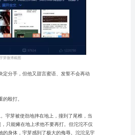
宇芽微博截图
决定分手，但他又甜言蜜语、发誓不会再动
重的殴打。
日晚上。宇芽被使劲地摔在地上，撞到了尾椎，当
站起，只能瘫在地上求他不要再打。但沱沱不仅
她的身体，宇芽感到了极大的侮辱。沱沱见宇