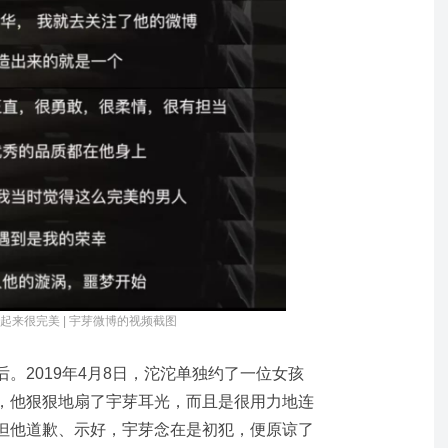
起来很完美 | 宇芽微博的视频截图
。2019年4月8日，沱沱单独约了一位女孩
，他狠狠地扇了宇芽耳光，而且是很用力地连
但他道歉、示好，宇芽念在是初犯，便原谅了