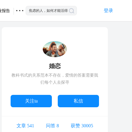
登录
业报告
婚恋
教科书式的关系范本不存在，爱情的答案需要我
们每个人去探寻
关注ta
私信
文章 541
问答 8
获赞 30005