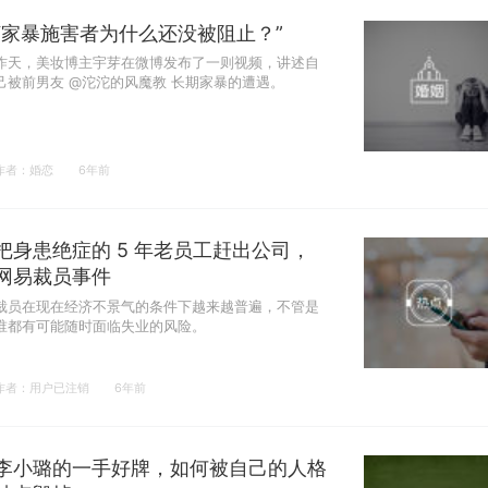
“家暴施害者为什么还没被阻止？”
昨天，美妆博主宇芽在微博发布了一则视频，讲述自
己被前男友 @沱沱的风魔教 长期家暴的遭遇。
作者：婚恋
6年前
把身患绝症的 5 年老员工赶出公司，
网易裁员事件
裁员在现在经济不景气的条件下越来越普遍，不管是
谁都有可能随时面临失业的风险。
作者：用户已注销
6年前
李小璐的一手好牌，如何被自己的人格