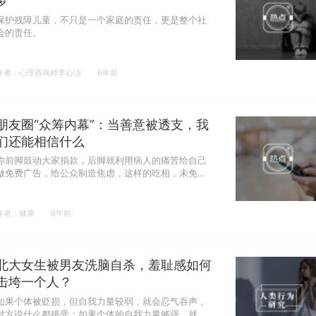
梦
保护残障儿童，不只是一个家庭的责任，更是整个社
会的责任。
作者：心理咨询师李心洁
6年前
朋友圈“众筹内幕”：当善意被透支，我
们还能相信什么
你前脚鼓动大家捐款，后脚就利用病人的痛苦给自己
做免费广告，给公众制造焦虑，这样的吃相，未免也
太难看了。
作者：健康
6年前
北大女生被男友洗脑自杀，羞耻感如何
击垮一个人？
如果个体被贬损，但自我力量较弱，就会忍气吞声，
对方说什么都接受；如果个体的自我力量够强，就会