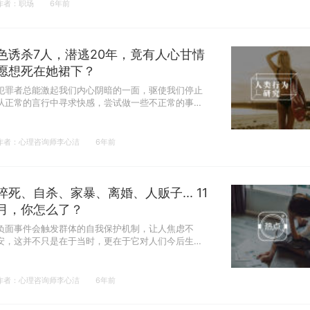
作者：职场
6年前
色诱杀7人，潜逃20年，竟有人心甘情
愿想死在她裙下？
犯罪者总能激起我们内心阴暗的一面，驱使我们停止
从正常的言行中寻求快感，尝试做一些不正常的事
情。所谓诱惑，莫过如此。
作者：心理咨询师李心洁
6年前
猝死、自杀、家暴、离婚、人贩子... 11
月，你怎么了？
负面事件会触发群体的自我保护机制，让人焦虑不
安，这并不只是在于当时，更在于它对人们今后生活
的影响。
作者：心理咨询师李心洁
6年前