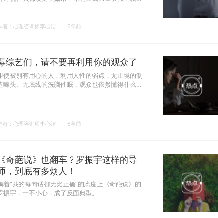
无视、会反驳、会愤怒，比如“扇他一巴掌”。
作者：心理咨询师李心洁
6年前
毒综艺们，请不要再利用你的观众了
即使被别有用心的人，利用人性的弱点，无止境的制
造噱头、无底线的洗脑催眠，观众也依然懂得什么是
好和美，什么是对和错。
作者：心理咨询师李心洁
6年前
《奇葩说》也翻车？罗振宇这样的导
师，到底有多烦人！
揣着“我的每句话都无比正确”的态度上《奇葩说》的
罗振宇，一不小心，成了反面典型。