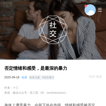
否定情绪和感受，是最深的暴力
3932 阅读
2025-09-18
社交
收录主题：
#语言暴力
作者：
十三
来源：微信公众号：
吾三思（ID：woshiwusansi）
身体上遭受暴力，会留下外在伤痕，情绪和感受被否定，