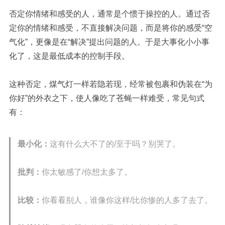
否定你情绪和感受的人，通常是个惯于操控的人。通过否
定你的情绪和感受，
不直接解决问题，而是将你的感受“空
气化”
，更像是在“解决”提出问题的人。于是
大事化小小事
化了，这是最低成本的控制手段。
这种否定，
煤气灯
一样若隐若现，经常被包裹和伪装在“为
你好”的外衣之下，使人像吃了苍蝇一样难受，常见句式
有：
最小化：
这有什么大不了的
/
至于吗？别哭了。
批判：
你太敏感了
/
你想太多了。
比较：
你看看别人，谁像你这样
/
比你惨的人多了去了。