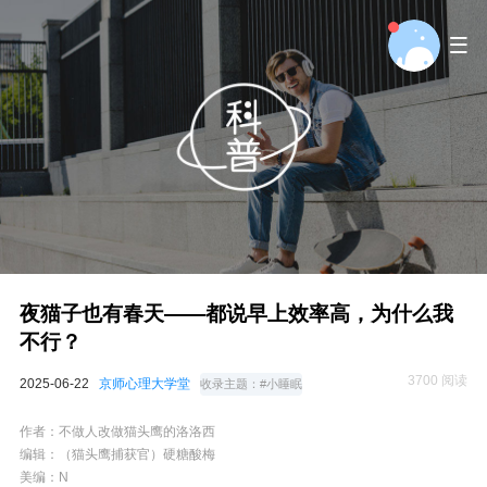
夜猫子也有春天——都说早上效率高，为什么我
不行？
3700 阅读
2025-06-22
京师心理大学堂
收录主题：
#小睡眠
作者：
不做人改做猫头鹰的洛洛西
编辑：
（猫头鹰捕获官）硬糖酸梅
美编：
N