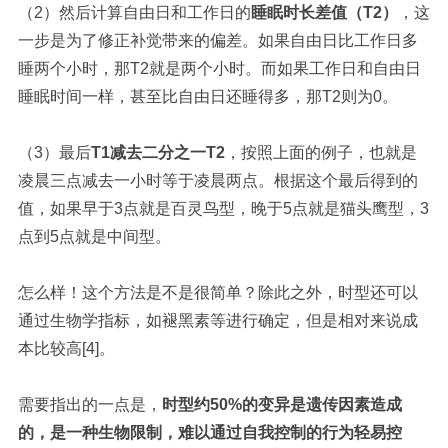
（2）然后计算自由日和工作日的
睡眠时长差值（T2）
，这
一步是为了修正补觉带来的偏差。如果自由日比工作日多
睡两个小时，那T2就是两个小时。而如果工作日和自由日
睡眠时间一样，甚至比自由日还睡得多，那T2则为0。
（3）最后
T1减去二分之一T2
，按照上面的例子，也就是
凌晨三点减去一小时等于凌晨两点。根据这个最后得到的
值，如果早于3点就是百灵鸟型，晚于5点就是猫头鹰型，3
点到5点就是中间型。
怎么样！这个方法是不是很简单？除此之外，时型还可以
通过生物学指标，如
褪黑素
等进行确定，但是相对来说成
本比较高[4]。
需要指出的一点是，
时型约50%的变异是遗传因素造成
的，是一种生物限制，难以通过自我控制的行为轻易控