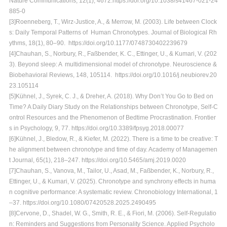
Nature Communications, 12(1), 4672.https://doi.org/10.1038/s41467-021-24
885-0
[3]Roenneberg, T., Wirz-Justice, A., & Merrow, M. (2003). Life between Clock
s: Daily Temporal Patterns of Human Chronotypes. Journal of Biological Rh
ythms, 18(1), 80–90. https://doi.org/10.1177/0748730402239679
[4]Chauhan, S., Norbury, R., Faßbender, K. C., Ettinger, U., & Kumari, V. (202
3). Beyond sleep: A multidimensional model of chronotype. Neuroscience &
Biobehavioral Reviews, 148, 105114. https://doi.org/10.1016/j.neubiorev.20
23.105114
[5]Kühnel, J., Syrek, C. J., & Dreher, A. (2018). Why Don’t You Go to Bed on
Time? A Daily Diary Study on the Relationships between Chronotype, Self-C
ontrol Resources and the Phenomenon of Bedtime Procrastination. Frontier
s in Psychology, 9, 77. https://doi.org/10.3389/fpsyg.2018.00077
[6]Kühnel, J., Bledow, R., & Kiefer, M. (2022). There is a time to be creative: T
he alignment between chronotype and time of day. Academy of Managemen
t Journal, 65(1), 218–247. https://doi.org/10.5465/amj.2019.0020
[7]Chauhan, S., Vanova, M., Tailor, U., Asad, M., Faßbender, K., Norbury, R.,
Ettinger, U., & Kumari, V. (2025). Chronotype and synchrony effects in huma
n cognitive performance: A systematic review. Chronobiology International, 1
–37. https://doi.org/10.1080/07420528.2025.2490495
[8]Cervone, D., Shadel, W. G., Smith, R. E., & Fiori, M. (2006). Self-Regulatio
n: Reminders and Suggestions from Personality Science. Applied Psycholo